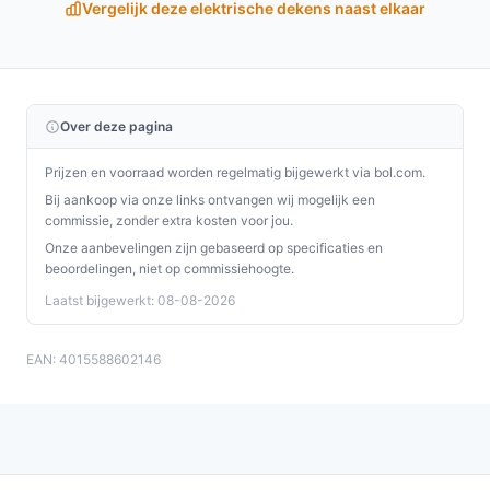
Vergelijk deze elektrische dekens naast elkaar
altijd het geval is bij concurrenten.
Conclusie
De Medisana HU 666 Warmteonderdeken is een
Over deze pagina
uitstekende keuze voor iedereen die op zoek is naar
comfort en veiligheid tijdens koude nachten. Met zijn
Prijzen en voorraad worden regelmatig bijgewerkt via bol.com.
gebruiksvriendelijke functies en hoogwaardige
Bij aankoop via onze links ontvangen wij mogelijk een
materialen, biedt deze deken een ongeëvenaarde
commissie, zonder extra kosten voor jou.
slaapervaring. Maak je nachten warmer en aangenamer
Onze aanbevelingen zijn gebaseerd op specificaties en
met dit praktische product!
beoordelingen, niet op commissiehoogte.
Laatst bijgewerkt: 08-08-2026
Ontdek alle specificaties en vergelijk prijzen op
besteelektrischedeken.nl. Kies bewust wat perfect
EAN: 4015588602146
past bij jouw behoeften!