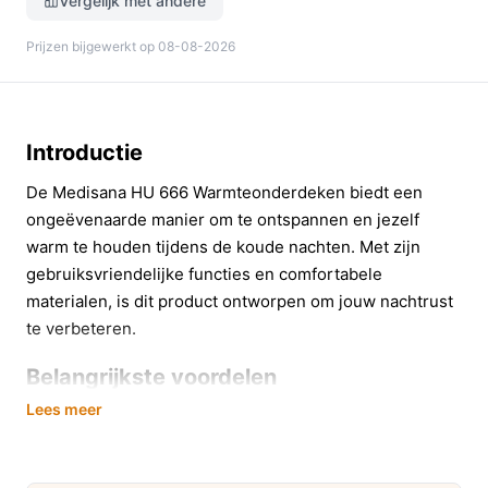
Vergelijk met andere
Prijzen bijgewerkt op 08-08-2026
Introductie
De Medisana HU 666 Warmteonderdeken biedt een
ongeëvenaarde manier om te ontspannen en jezelf
warm te houden tijdens de koude nachten. Met zijn
gebruiksvriendelijke functies en comfortabele
materialen, is dit product ontworpen om jouw nachtrust
te verbeteren.
Belangrijkste voordelen
Lees meer
Deze warmteonderdeken heeft diverse voordelen die je
slaapervaring aanzienlijk kunnen verbeteren:
**Drie temperatuurstanden**: Kies eenvoudig de