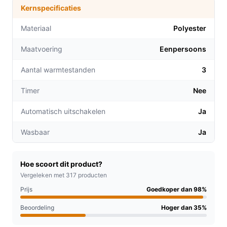
Kernspecificaties
gewenste warmte-instelling voor een perfecte
nachtrust, of je nu een lichte of intensieve warmte
Materiaal
Polyester
verkiest.
Maatvoering
Eenpersoons
**Wasbaar ontwerp**: De afneembare bediening
maakt het mogelijk om de deken gemakkelijk te
Aantal warmtestanden
3
reinigen, waardoor hygiëne gewaarborgd blijft.
**Veilige werking**: Dankzij de automatische
Timer
Nee
uitschakeling na 180 minuten en de
Automatisch uitschakelen
Ja
oververhittingsbeveiliging hoef je je geen zorgen
te maken over veiligheid tijdens het slapen.
Wasbaar
Ja
Voor welke doelgroep?
Deze warmteonderdeken is ideaal voor iedereen die
Hoe scoort dit product?
gevoelig is voor kou, zoals ouderen of mensen met een
Vergeleken met 317 producten
slechte bloedsomloop. Ook perfect voor wie graag in
Prijs
Goedkoper dan 98%
een warm bed kruipt na een lange dag of voor mensen
Beoordeling
Hoger dan 35%
met spier- of gewrichtspijn die warmte nodig hebben
voor ontspanning.