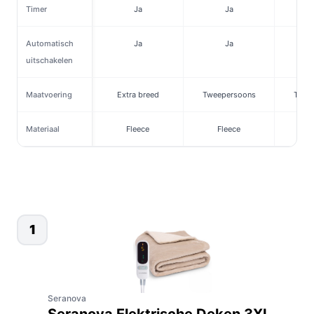
Timer
Ja
Ja
Automatisch
Ja
Ja
uitschakelen
Maatvoering
Extra breed
Tweepersoons
Twee
Materiaal
Fleece
Fleece
F
1
Seranova