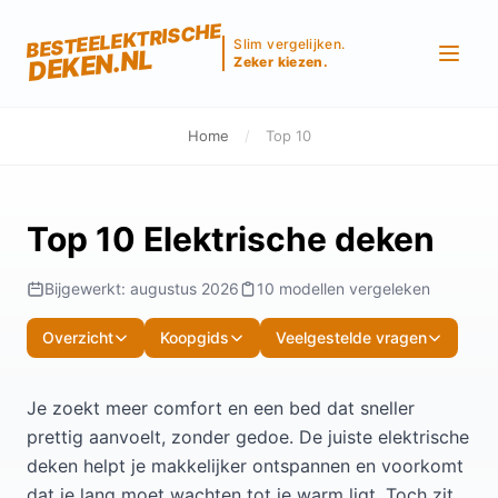
BESTEELEKTRISCHE
Slim vergelijken.
DEKEN.NL
Zeker kiezen.
Home
/
Top 10
Top 10 Elektrische deken
Bijgewerkt: augustus 2026
10 modellen vergeleken
Overzicht
Koopgids
Veelgestelde vragen
Je zoekt meer comfort en een bed dat sneller
prettig aanvoelt, zonder gedoe. De juiste elektrische
deken helpt je makkelijker ontspannen en voorkomt
dat je lang moet wachten tot je warm ligt. Toch zit