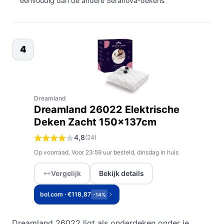
eenvoudig dan de andere Seranova-dekens
4
Dreamland
Dreamland 26022 Elektrische
Deken Zacht 150x137cm
4,8
(24)
Op voorraad. Voor 23:59 uur besteld, dinsdag in huis
Vergelijk
Bekijk details
bol.com · €118,87
-14%
Dreamland 26022 ligt als onderdeken onder je