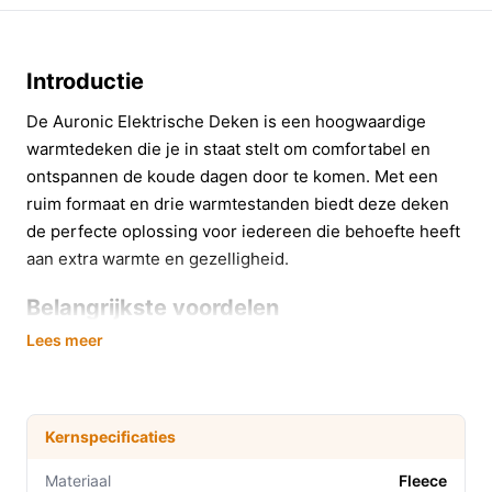
Introductie
De Auronic Elektrische Deken is een hoogwaardige
warmtedeken die je in staat stelt om comfortabel en
ontspannen de koude dagen door te komen. Met een
ruim formaat en drie warmtestanden biedt deze deken
de perfecte oplossing voor iedereen die behoefte heeft
aan extra warmte en gezelligheid.
Belangrijkste voordelen
Lees meer
Deze elektrische deken biedt tal van voordelen die het
gebruik ervan nog aangenamer maken:
Drie warmtestanden:
Kies eenvoudig de
Kernspecificaties
gewenste temperatuur met behulp van het LED-
verlichte bedieningspaneel. Ideaal voor
Materiaal
Fleece