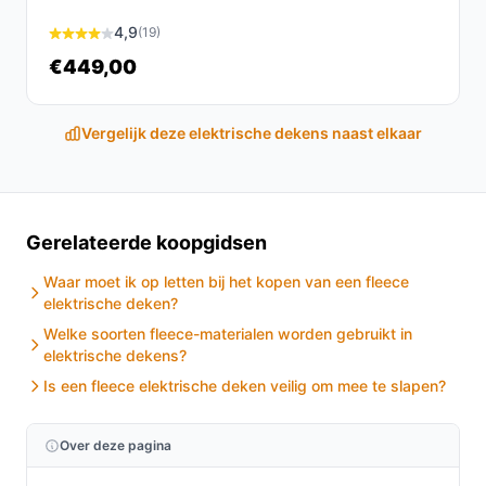
temperaturen, ongeacht de buitentemperatuur.
4,9
(19)
€449,00
Conclusie
De Auronic Elektrische Deken is de ideale oplossing
Vergelijk deze elektrische dekens naast elkaar
voor iedereen die behoefte heeft aan extra warmte en
comfort tijdens de koude maanden. Met zijn veelzijdige
functies en gebruiksvriendelijke ontwerp is deze deken
een waardevolle aanvulling op elk huis.
Gerelateerde koopgidsen
Ontdek alle specificaties en vergelijk prijzen op
Waar moet ik op letten bij het kopen van een fleece
besteelektrischedeken.nl. Kies bewust wat perfect
elektrische deken?
past bij jouw behoeften!
Welke soorten fleece-materialen worden gebruikt in
elektrische dekens?
Is een fleece elektrische deken veilig om mee te slapen?
Over deze pagina