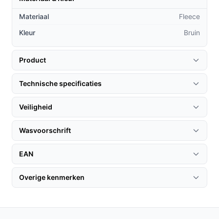
twee personen.
Materiaal
Fleece
Praktische voordelen t.o.v. alternatieven
Kleur
Bruin
De Auronic Elektrische Deken onderscheidt zich van
andere dekens door zijn unieke functies:
Product
Oververhittingsbeveiliging:
In tegenstelling tot
Technische specificaties
veel andere dekens, heeft deze een ingebouwde
beveiliging die ervoor zorgt dat hij niet oververhit
Veiligheid
raakt, wat de veiligheid vergroot.
Snelle opwarming:
Met een vermogen van 120W
Wasvoorschrift
verwarmt deze deken snel, zodat je binnen een
halfuur kunt genieten van de warmte.
EAN
Handwasbaar:
De deken is eenvoudig te
onderhouden, wat bijdraagt aan de levensduur en
Overige kenmerken
gebruiksvriendelijkheid van het product.
Gebruik & praktische tips