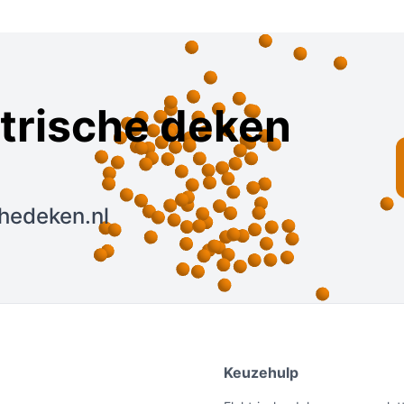
ktrische deken
chedeken.nl
e
Keuzehulp