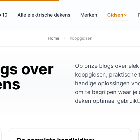
 10
Alle elektrische dekens
Merken
Gidsen
Home
/
Koopgidsen
gs over
Op onze blogs over elekt
koopgidsen, praktische t
ens
handige oplossingen vo
om te begrijpen waar je 
deken optimaal gebruikt