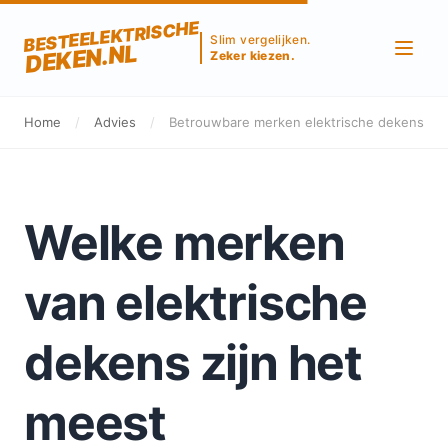
BESTEELEKTRISCHE
Slim vergelijken.
DEKEN.NL
Zeker kiezen.
Home
/
Advies
/
Betrouwbare merken elektrische dekens
Welke merken
van elektrische
dekens zijn het
meest