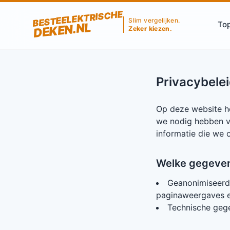
BESTEELEKTRISCHE
Slim vergelijken.
Top
DEKEN.NL
Zeker kiezen.
Privacybele
Op deze website h
we nodig hebben v
informatie die we 
Welke gegeven
Geanonimiseerde
paginaweergaves e
Technische gege