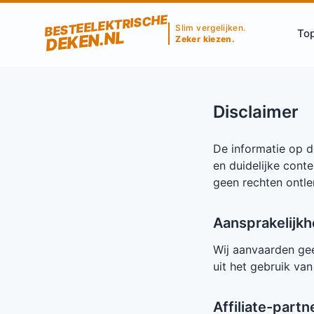
BESTEELEKTRISCHE
Slim vergelijken.
Top
DEKEN.NL
Zeker kiezen.
Disclaimer
De informatie op d
en duidelijke cont
geen rechten ontle
Aansprakelijkh
Wij aanvaarden gee
uit het gebruik van
Affiliate-partn