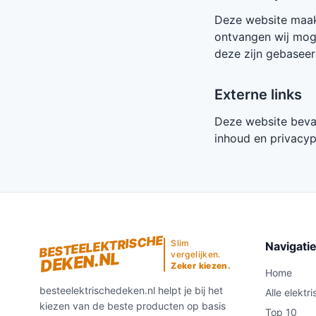
Deze website maakt
ontvangen wij moge
deze zijn gebaseer
Externe links
Deze website bevat
inhoud en privacypr
BESTEELEKTRISCHE
Slim
Navigati
DEKEN.NL
vergelijken.
Zeker kiezen.
Home
besteelektrischedeken.nl helpt je bij het
Alle elektr
kiezen van de beste producten op basis
Top 10