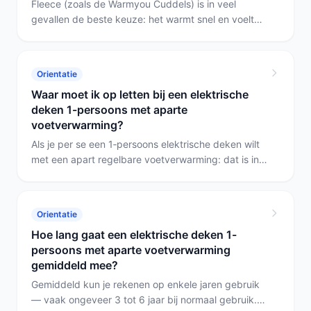
Fleece (zoals de Warmyou Cuddels) is in veel
gevallen de beste keuze: het warmt snel en voelt
zacht aan. Katoen is beter als je veel waarde hecht
aan ademend comfort; polyester is praktisch voor
onderhoud, maar let op of een uitvoering wasbaar
Orientatie
is. Voor aparte voetverwarming zoek je een dunne,
Waar moet ik op letten bij een elektrische
flexibele opbouw met meerdere warmtestanden of
deken 1-persoons met aparte
zonebesturing.
voetverwarming?
Als je per se een 1‑persoons elektrische deken wilt
met een apart regelbare voetverwarming: dat is in
deze selectie niet beschikbaar. Kies ofwel een klein
warmtematje voor bij je voeten, of neem een onder-
of bovendeken met goede timers en beveiliging en
Orientatie
combineer die met een voetkussentje voor aparte
Hoe lang gaat een elektrische deken 1-
warmte.
persoons met aparte voetverwarming
gemiddeld mee?
Gemiddeld kun je rekenen op enkele jaren gebruik
— vaak ongeveer 3 tot 6 jaar bij normaal gebruik.