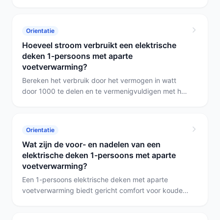
Belangrijker dan een exact getal zijn de
eigenschappen die slijtage beperken: wasbaarheid,
overhittingsbeveiliging en hoe vaak de controller of
Orientatie
extra voetenmodule wordt gebruikt; dat bepaalt of
Hoeveel stroom verbruikt een elektrische
bijvoorbeeld het warmtematje of de verwarmde
deken 1-persoons met aparte
sjaal langer meegaat.
voetverwarming?
Bereken het verbruik door het vermogen in watt
door 1000 te delen en te vermenigvuldigen met het
aantal gebruiksuren. Een deken van 150 watt
verbruikt 0,15 kWh per uur; een kussen van 75 watt
gebruikt 0,075 kWh per uur. Let op: in deze selectie
Orientatie
heeft geen model een aparte voetenstand.
Wat zijn de voor- en nadelen van een
elektrische deken 1-persoons met aparte
voetverwarming?
Een 1-persoons elektrische deken met aparte
voetverwarming biedt gericht comfort voor koude
voeten, maar echte modellen met een aparte
voetenregelaar zijn zeldzaam. Vaak is de