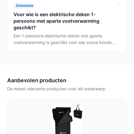
praktischste oplossing een compacte voetmat
Orientatie
naast of onder de deken of een onderdeken die het
Voor wie is een elektrische deken 1-
voetenbed verwarmt; kies op basis van
persoons met aparte voetverwarming
wasbaarheid, timer en het aantal warmtestanden.
geschikt?
Een 1-persoons elektrische deken met aparte
voetverwarming is geschikt voor wie vooral koude
of slecht doorbloede voeten heeft en de rest van
het bed op een andere temperatuur wil houden.
Kies dit type als je individuele voetenregeling nodig
hebt; heb je vooral een snelle, draagbare oplossing
nodig, kies dan eerder het warmtematje of de
Aanbevolen producten
opvouwbare sjaal.
De meest relevante producten voor dit onderwerp.