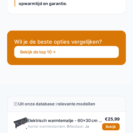
opwarmtijd en garantie.
Wil je de beste opties vergelijken?
Bekijk de top 10
Uit onze database: relevante modellen
€25,99
Elektrisch warmtematje - 60×30 cm -
9 warmtestanden
Aantal warmtestanden:
9
Wasbaar:
Ja
Bekijk