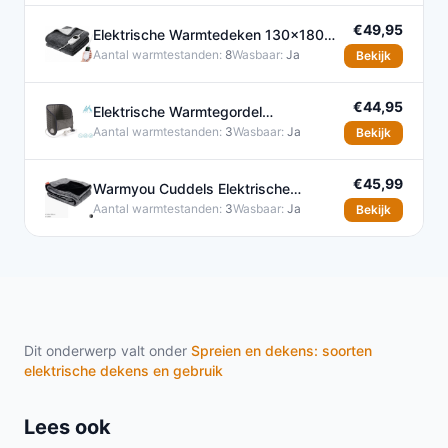
€49,95
Elektrische Warmtedeken 130x180
cm met 8 Warmtestanden
Aantal warmtestanden:
8
Wasbaar:
Ja
Bekijk
€44,95
Elektrische Warmtegordel
Verwarmingskussen Grijs 100W
Aantal warmtestanden:
3
Wasbaar:
Ja
Bekijk
€45,99
Warmyou Cuddels Elektrische
Warmtedeken 160x120 cm - 3
Aantal warmtestanden:
3
Wasbaar:
Ja
Bekijk
Dit onderwerp valt onder
Spreien en dekens: soorten
elektrische dekens en gebruik
Lees ook