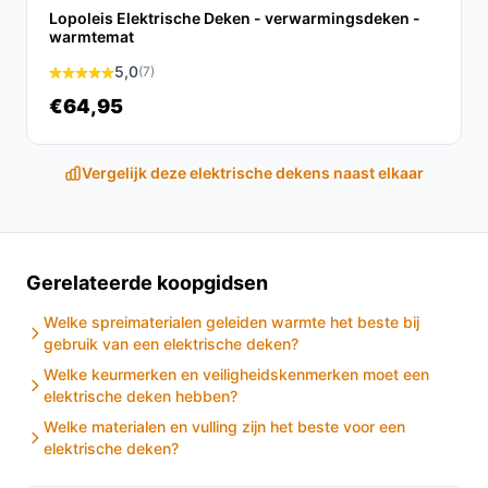
lichaam, wat zorgt voor gerichte verlichting van pijn en
Lopoleis Elektrische Deken - verwarmingsdeken -
spanning.
warmtemat
5,0
(7)
Conclusie
€64,95
Samenvattend biedt de Elektrische warmtegordel een
effectieve en comfortabele manier om pijn te verlichten
Vergelijk deze elektrische dekens naast elkaar
en je spieren te ontspannen. Met zijn
gebruiksvriendelijke functies en betrouwbare veiligheid
is dit product een waardevolle aanvulling op je
dagelijkse routine.
Gerelateerde koopgidsen
Ontdek alle specificaties en vergelijk prijzen op
Welke spreimaterialen geleiden warmte het beste bij
besteelektrischedeken.nl. Kies bewust wat perfect
gebruik van een elektrische deken?
past bij jouw behoeften!
Welke keurmerken en veiligheidskenmerken moet een
elektrische deken hebben?
Welke materialen en vulling zijn het beste voor een
elektrische deken?