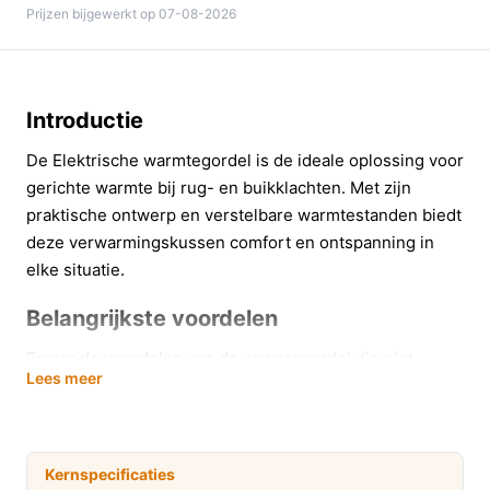
Prijzen bijgewerkt op 07-08-2026
Introductie
De Elektrische warmtegordel is de ideale oplossing voor
gerichte warmte bij rug- en buikklachten. Met zijn
praktische ontwerp en verstelbare warmtestanden biedt
deze verwarmingskussen comfort en ontspanning in
elke situatie.
Belangrijkste voordelen
Ervaar de voordelen van de warmtegordel die niet
Lees meer
alleen gericht is op pijnverlichting, maar ook bijdraagt
aan je algehele welzijn:
Gerichte warmte:
De warmtegordel verwarmt
Kernspecificaties
specifiek de rug en buikspieren, wat helpt bij het