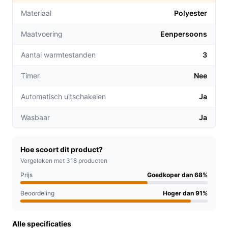
verlichten van spierspanning en pijn.
Materiaal
Polyester
Instelbare warmtestanden:
Kies uit drie
Maatvoering
Eenpersoons
verschillende temperatuurinstellingen (53°C,
59°C, 65°C) die eenvoudig te bedienen zijn, zodat
Aantal warmtestanden
3
je altijd de juiste warmte kunt instellen.
Veilig en betrouwbaar:
Met een automatische
Timer
Nee
uitschakelfunctie na 90 minuten gebruik, hoef je je
Automatisch uitschakelen
Ja
geen zorgen te maken over oververhitting.
Wasbaar
Ja
Voor welke doelgroep?
Deze warmtegordel is perfect voor iedereen die vaak
last heeft van rugpijn, spanning of ongemakken in de
Hoe scoort dit product?
buikstreek. Ideaal voor:
Vergeleken met 318 producten
Prijs
Goedkoper dan 68%
Werknemers die lange uren achter een bureau
zitten.
Beoordeling
Hoger dan 91%
Sporters die herstellen van een intensieve
training.
Alle specificaties