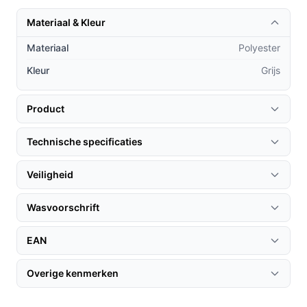
Vrouwen die verlichting zoeken tijdens
Materiaal & Kleur
menstruatieklachten.
Materiaal
Polyester
Praktische voordelen t.o.v. alternatieven
Kleur
Grijs
Wat maakt de Elektrische warmtegordel uniek in
vergelijking met andere verwarmingsproducten?
Product
Flexibiliteit:
In tegenstelling tot traditionele
warmtedekens, is deze gordel speciaal ontworpen
Technische specificaties
voor gerichte warmte op specifieke lichaamsdelen.
Veiligheid
Comfortabel materiaal:
Gemaakt van ademend
polyester, biedt de warmtegordel een aangename
Wasvoorschrift
ervaring zonder dat het te warm of oncomfortabel
aanvoelt.
EAN
Compact formaat:
Met zijn afmetingen van 29x69
cm is deze warmtegordel gemakkelijk te gebruiken
Overige kenmerken
op de bank, in bed of zelfs op kantoor.