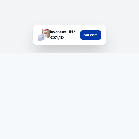
Inventum HN236I Elek...
bol.com
€81,10