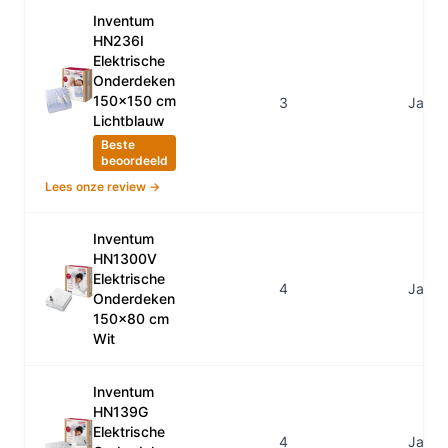
Inventum
HN236I
Elektrische
Onderdeken
150x150 cm
3
Ja
Lichtblauw
Beste
beoordeeld
Lees onze review →
Inventum
HN1300V
Elektrische
4
Ja
Onderdeken
150x80 cm
Wit
Inventum
HN139G
Elektrische
4
Ja