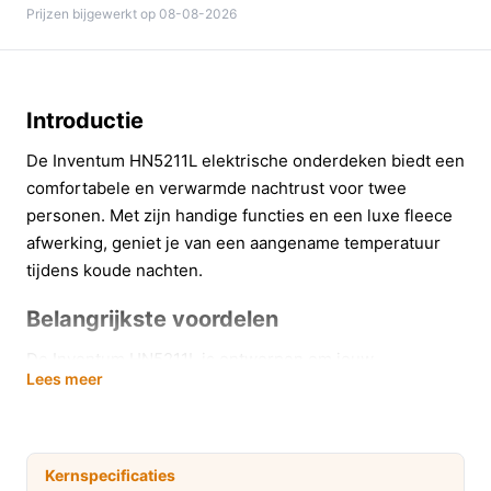
Prijzen bijgewerkt op 08-08-2026
Introductie
De Inventum HN5211L elektrische onderdeken biedt een
comfortabele en verwarmde nachtrust voor twee
personen. Met zijn handige functies en een luxe fleece
afwerking, geniet je van een aangename temperatuur
tijdens koude nachten.
Belangrijkste voordelen
De Inventum HN5211L is ontworpen om jouw
Lees meer
slaapervaring te verbeteren. Hier zijn enkele van de
belangrijkste voordelen:
Drie warmtestanden:
Kies de ideale temperatuur
Kernspecificaties
met drie verschillende warmtestanden die