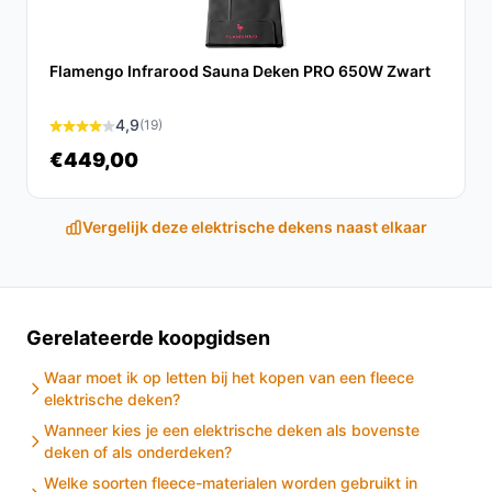
vergelijking met veel andere modellen.
Conclusie
Flamengo Infrarood Sauna Deken PRO 650W Zwart
Samenvattend biedt de Inventum HN5211L elektrische
4,9
(19)
onderdeken uitstekende functionaliteit en comfort voor
koppels. Met zijn veelzijdige warmtestanden en veilige
€449,00
ontwerp is het een ideale keuze voor een warme en
gezellige nachtrust.
Vergelijk deze elektrische dekens naast elkaar
Ontdek alle specificaties en vergelijk prijzen op
besteelektrischedeken.nl. Kies bewust wat perfect
past bij jouw behoeften!
Gerelateerde koopgidsen
Waar moet ik op letten bij het kopen van een fleece
elektrische deken?
Wanneer kies je een elektrische deken als bovenste
deken of als onderdeken?
Welke soorten fleece-materialen worden gebruikt in