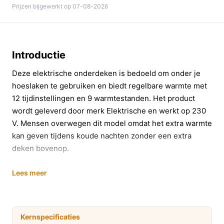
Prijzen bijgewerkt op 07-08-2026
Introductie
Deze elektrische onderdeken is bedoeld om onder je
hoeslaken te gebruiken en biedt regelbare warmte met
12 tijdinstellingen en 9 warmtestanden. Het product
wordt geleverd door merk Elektrische en werkt op 230
V. Mensen overwegen dit model omdat het extra warmte
kan geven tijdens koude nachten zonder een extra
deken bovenop.
In 20 seconden beslissen
Lees meer
Kopen als:
je een eenpersoons onderdeken zoekt
met meerdere tijd- en warmtestanden en je een
zwarte polyester uitvoering wilt.
Kernspecificaties