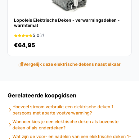
Leg de deken altijd onder je hoeslaken en zorg dat
de verwarmingskabel vrij ligt volgens de
Lopoleis Elektrische Deken - verwarmingsdeken -
handleiding.
warmtemat
Controleer voordat je gaat liggen of de kabel niet
5,0
(7)
geknikt of bekneld ligt.
€64,95
Gebruik de timer zodat de deken niet onnodig lang
stroom gebruikt; de automatische uitschakeling is
aanwezig.
Vergelijk deze elektrische dekens naast elkaar
Vermijd vocht en morsen aangezien de deken niet
wasbaar is; gebruik een beschermhoes over de
deken als je dat nodig vindt.
Controleer of het snoer onder het bed veilig is
Gerelateerde koopgidsen
weggewerkt en geen struikelgevaar oplevert.
Hoeveel stroom verbruikt een elektrische deken 1-
Gebruik geen extra zware dekens bovenop die de
persoons met aparte voetverwarming?
warmteontwikkeling zouden beïnvloeden zonder
Wanneer kies je een elektrische deken als bovenste
eerst de specificaties te raadplegen.
deken of als onderdeken?
Wat zijn de voor- en nadelen van een elektrische deken 1-
Installatie & eerste gebruik