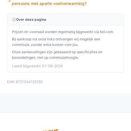
persoons met aparte voetverwarming?
Plaats de onderdeken op je matras en trek er
vervolgens het hoeslaken overheen. Sluit de voeding
Over deze pagina
aan op 230 V en stel de tijd en temperatuur in volgens
je voorkeur.
Prijzen en voorraad worden regelmatig bijgewerkt via bol.com.
Bij aankoop via onze links ontvangen wij mogelijk een
Concrete checks voor de handleiding/specs:
commissie, zonder extra kosten voor jou.
Onze aanbevelingen zijn gebaseerd op specificaties en
Controleer in de handleiding of de kabel- en
beoordelingen, niet op commissiehoogte.
controlleropstelling overeenkomt met jouw
Laatst bijgewerkt: 07-08-2026
bedopstelling en dat 230 V passend is voor jouw
stopcontacten.
EAN: 8721334125765
Controleer welke afmetingen de fabrikant als
effectief aangeeft (titel versus productspecificaties
wijken af). Meet je matras vóór aanschaf.
Specificaties in mensentaal
Maatvoering / Afmetingen:
titel noemt 150 x 80
cm, specificaties geven 150 cm breed en 200 cm