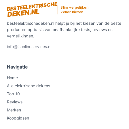
BESTEELEKTRISCHE
Slim vergelijken.
Ontdek alle specificaties en vergelijk prijzen op
DEKEN.NL
Zeker kiezen.
besteelektrischedeken.nl. Kies bewust wat perfect
past bij jouw behoeften!
besteelektrischedeken.nl helpt je bij het kiezen van de beste
producten op basis van onafhankelijke tests, reviews en
vergelijkingen.
info@lsonlineservices.nl
Navigatie
Home
Alle elektrische dekens
Top 10
Reviews
Merken
Koopgidsen