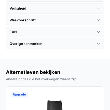
zijn plek dankzij de elastieken, wat zorgt voor een
Veiligheid
comfortabelere slaapervaring zonder dat de deken
verschuift.
Wasvoorschrift
Gebruik & praktische tips
EAN
Om het meeste uit je Tomado elektrische deken te
halen, volgen hier enkele praktische tips:
Overige kenmerken
Installatie & setup
Het opzetten van de Tomado TEB1505W is eenvoudig.
Volg deze stappen voor optimaal gebruik:
Alternatieven bekijken
Leg de deken op het bed en bevestig deze met de
Andere opties die het overwegen waard zijn
elastieken aan het matras.
Sluit de deken aan op het stopcontact met de
afneembare snoer.
Upgrade
Gebruik de verlichte schakelaar om je gewenste
warmtestand in te stellen.