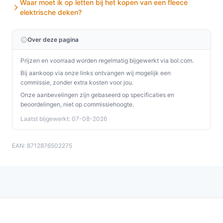
Waar moet ik op letten bij het kopen van een fleece
Ja, deze deken kan ook gebruikt worden in een
elektrische deken?
ziekenhuisbed, mits de gebruiksaanwijzingen worden
gevolgd en rekening wordt gehouden met de
Over deze pagina
veiligheidsrichtlijnen.
Wat zijn de belangrijkste verschillen met andere
Prijzen en voorraad worden regelmatig bijgewerkt via bol.com.
merken elektrische dekens?
Bij aankoop via onze links ontvangen wij mogelijk een
commissie, zonder extra kosten voor jou.
De Tomado TEB1505W onderscheidt zich door zijn
Onze aanbevelingen zijn gebaseerd op specificaties en
unieke veiligheidskenmerken, gebruiksgemak en de
beoordelingen, niet op commissiehoogte.
mogelijkheid om eenvoudig gewassen te worden, wat
Laatst bijgewerkt: 07-08-2026
niet bij alle merken het geval is.
EAN: 8712876502275
Conclusie
De Tomado TEB1505W elektrische deken is een
uitstekende keuze voor iedereen die op zoek is naar
warmte en comfort tijdens het slapen. Met zijn
praktische functies en gebruiksvriendelijke ontwerp is
het een waardevolle aanvulling voor elke slaapkamer.