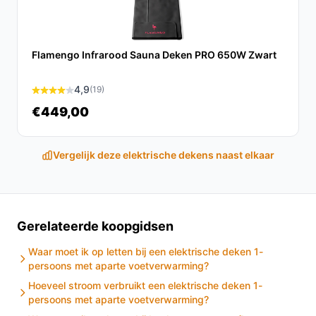
Specificaties in mensentaal
Afmetingen:
Met een formaat van 150 x 80 cm is
Flamengo Infrarood Sauna Deken PRO 650W Zwart
de deken perfect voor eenpersoonsbedden,
waardoor je voldoende bedekking hebt zonder in
4,9
(19)
te boeten op comfort.
€449,00
Materiaal:
Gemaakt van zacht fleece, biedt de
deken een aangenaam gevoel en zorgt het voor
een comfortabele slaapomgeving.
Vergelijk deze elektrische dekens naast elkaar
Veelgestelde vragen
Hoe lang gaat dit product mee?
Gerelateerde koopgidsen
Met goed onderhoud en regelmatig gebruik kan de
Tomado TEB1505W jarenlang meegaan. De kwaliteit van
Waar moet ik op letten bij een elektrische deken 1-
persoons met aparte voetverwarming?
de materialen garandeert een lange levensduur.
Hoeveel stroom verbruikt een elektrische deken 1-
Is dit geschikt voor gebruik in een ziekenhuisbed?
persoons met aparte voetverwarming?