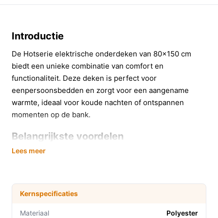
Introductie
De Hotserie elektrische onderdeken van 80x150 cm
biedt een unieke combinatie van comfort en
functionaliteit. Deze deken is perfect voor
eenpersoonsbedden en zorgt voor een aangename
warmte, ideaal voor koude nachten of ontspannen
momenten op de bank.
Belangrijkste voordelen
Lees meer
Met de Hotserie elektrische onderdeken profiteer je van
verschillende voordelen die jouw slaapervaring
verrijken:
Kernspecificaties
Drie warmte-instellingen: Pas de temperatuur
eenvoudig aan naar jouw voorkeur, zodat je altijd
Materiaal
Polyester