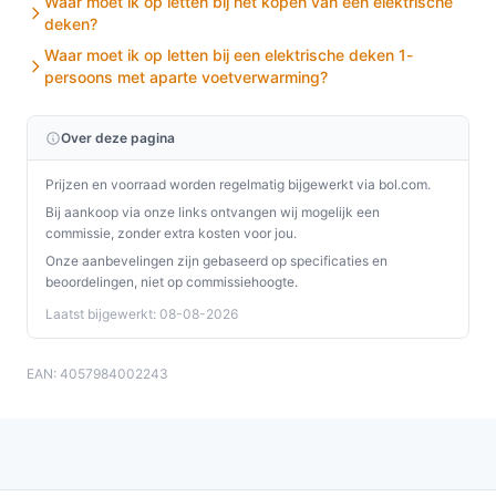
Waar moet ik op letten bij het kopen van een elektrische
deken?
Conclusie
Waar moet ik op letten bij een elektrische deken 1-
persoons met aparte voetverwarming?
De Hotserie elektrische onderdeken is een uitstekende
keuze voor iedereen die op zoek is naar extra warmte
Over deze pagina
en comfort. Met zijn unieke eigenschappen en
gebruiksgemak is het een waardevolle aanvulling voor
Prijzen en voorraad worden regelmatig bijgewerkt via bol.com.
elke slaapkamer of woonkamer.
Bij aankoop via onze links ontvangen wij mogelijk een
commissie, zonder extra kosten voor jou.
Ontdek alle specificaties en vergelijk prijzen op
Onze aanbevelingen zijn gebaseerd op specificaties en
besteelektrischedeken.nl. Kies bewust wat perfect
beoordelingen, niet op commissiehoogte.
past bij jouw behoeften!
Laatst bijgewerkt: 08-08-2026
EAN: 4057984002243