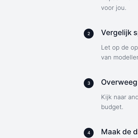
voor jou.
Vergelijk 
2
Let op de op
van modelle
Overweeg 
3
Kijk naar an
budget.
Maak de de
4