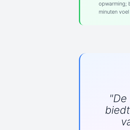
opwarming; b
minuten voel 
"De 
bied
v