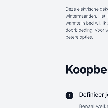
Deze elektrische deke
wintermaanden. Het i
warmte in bed wil. I
doorbloeding. Voor wi
betere opties.
Koopbes
Definieer 
1
Bepaal welke