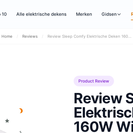
 10
Alle elektrische dekens
Merken
Gidsen
Home
/
Reviews
/
Review Sleep Comfy Elektrische Deken 160...
Product Review
Review 
Elektris
160W Wi