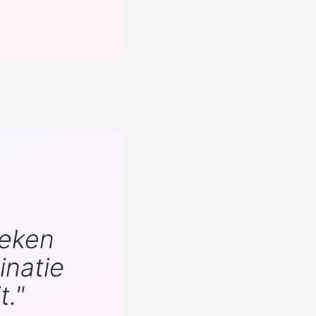
Deken
natie
t."