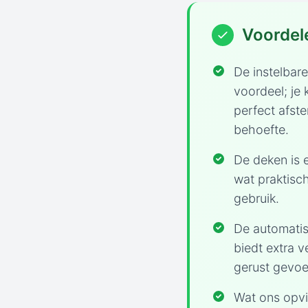
Voordel
De instelbar
voordeel; je
perfect afst
behoefte.
De deken is 
wat praktisch
gebruik.
De automatis
biedt extra v
gerust gevoel
Wat ons opvi