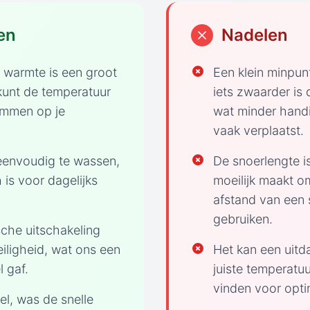
en
Nadelen
e warmte is een groot
Een klein minpun
 kunt de temperatuur
iets zwaarder is
emmen op je
wat minder handi
vaak verplaatst.
eenvoudig te wassen,
De snoerlengte i
 is voor dagelijks
moeilijk maakt o
afstand van een 
gebruiken.
che uitschakeling
eiligheid, wat ons een
Het kan een uitd
 gaf.
juiste temperatuur
vinden voor opti
el, was de snelle