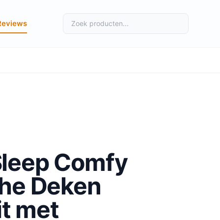
Reviews
Sleep Comfy
che Deken
t met