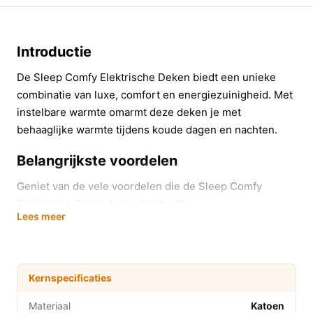
Introductie
De Sleep Comfy Elektrische Deken biedt een unieke
combinatie van luxe, comfort en energiezuinigheid. Met
instelbare warmte omarmt deze deken je met
behaaglijke warmte tijdens koude dagen en nachten.
Belangrijkste voordelen
Geniet van de vele voordelen die de Sleep Comfy
Elektrische Deken te bieden heeft:
Lees meer
Drie warmte-instellingen:
Pas de temperatuur
eenvoudig aan aan jouw voorkeur. Ideaal voor
zowel frisse nachten als een gezellige avond op de
Kernspecificaties
bank.
Wasbaar op 30°C:
Maak je geen zorgen over
Materiaal
Katoen