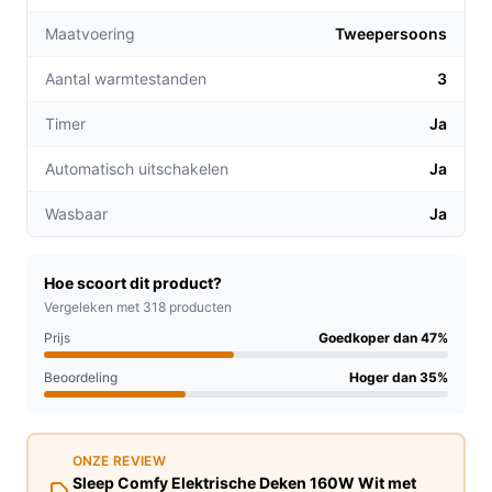
onderhoud. Deze deken is machinewasbaar, wat
Maatvoering
zorgt voor een hygiënische en zorgeloze ervaring.
Tweepersoons
Automatische uitschakeling:
Geniet van
Aantal warmtestanden
3
gemoedsrust met de timerfunctie die de deken
automatisch uitschakelt na een ingestelde tijd,
Timer
Ja
waardoor veiligheid gegarandeerd is.
Automatisch uitschakelen
Ja
Voor welke doelgroep?
Wasbaar
Ja
Deze elektrische deken is perfect voor iedereen die op
zoek is naar extra warmte en comfort. Of je nu een
koude slaper bent, behoefte hebt aan ontspanning na
Hoe scoort dit product?
een lange dag of simpelweg een gezellige sfeer wilt
Vergeleken met 318 producten
creëren in je woonkamer, de Sleep Comfy Deken is de
Prijs
Goedkoper dan 47%
ideale keuze.
Beoordeling
Hoger dan 35%
Praktische voordelen t.o.v. alternatieven
De Sleep Comfy Elektrische Deken onderscheidt zich
ONZE REVIEW
van andere dekens op de markt door zijn unieke
Sleep Comfy Elektrische Deken 160W Wit met