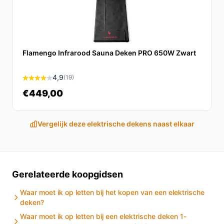
warmere, gezelligere slaapervaring.
Ontdek alle specificaties en vergelijk prijzen op
besteelektrischedeken.nl. Kies bewust wat perfect
past bij jouw behoeften!
Flamengo Infrarood Sauna Deken PRO 650W Zwart
4,9
(19)
€449,00
Vergelijk deze elektrische dekens naast elkaar
Gerelateerde koopgidsen
Waar moet ik op letten bij het kopen van een elektrische
deken?
Waar moet ik op letten bij een elektrische deken 1-