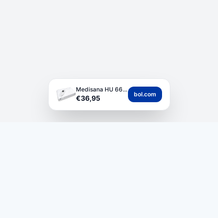
Medisana HU 665 Wasb...
bol.com
€36,95