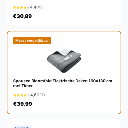
comfortabele aanraking, terwijl het ook duurzaam
4,4
(15)
en onderhoudsvriendelijk is.
€30,89
Veelgestelde vragen
Hoe lang gaat dit product mee?
Meest vergelijkbaar
Met goed onderhoud en gebruik kan de Medisana HU
665 jaren meegaan. Regelmatig wassen en zorgvuldig
omgaan met de deken verlengt de levensduur.
Is dit geschikt voor gebruik met een dekbed?
Spoused Bloomfold Elektrische Deken 160x130 cm
Ja, de HU 665 kan uitstekend worden gebruikt onder
met Timer
een dekbed voor extra warmte en comfort tijdens koude
4,6
(107)
nachten.
€39,99
Wat zijn de belangrijkste verschillen met andere
merken?
In vergelijking met andere merken, biedt de HU 665 een