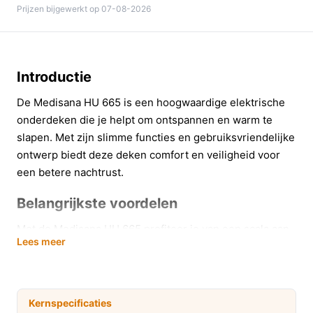
Prijzen bijgewerkt op 07-08-2026
Introductie
De Medisana HU 665 is een hoogwaardige elektrische
onderdeken die je helpt om ontspannen en warm te
slapen. Met zijn slimme functies en gebruiksvriendelijke
ontwerp biedt deze deken comfort en veiligheid voor
een betere nachtrust.
Belangrijkste voordelen
Met de Medisana HU 665 profiteer je van een scala aan
Lees meer
voordelen die jouw slaapervaring verbeteren:
Snelle verwarming:
De 60 Watt verwarming zorgt
ervoor dat je binnen enkele minuten kunt genieten
Kernspecificaties
van een aangename warmte, ideaal na een lange