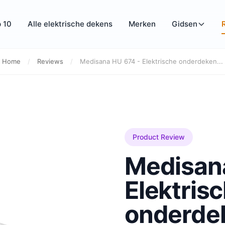
 10
Alle elektrische dekens
Merken
Gidsen
Home
/
Reviews
/
Medisana HU 674 - Elektrische onderdeken...
Product Review
Medisan
Elektris
onderde