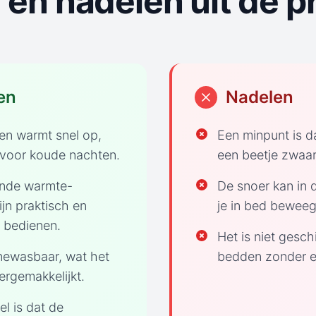
 en nadelen uit de pr
en
Nadelen
n warmt snel op,
Een minpunt is 
s voor koude nachten.
een beetje zwaar
ende warmte-
De snoer kan in 
ijn praktisch en
je in bed beweeg
 bedienen.
Het is niet gesch
newasbaar, wat het
bedden zonder e
rgemakkelijkt.
l is dat de