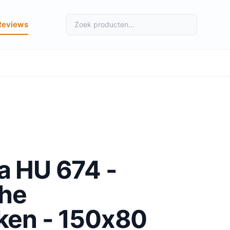
Reviews
a HU 674 -
che
ken - 150x80