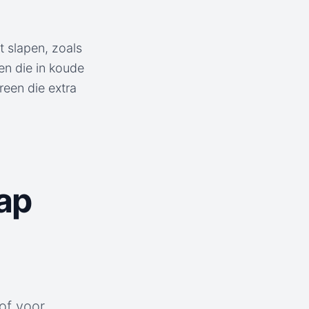
t slapen, zoals
n die in koude
reen die extra
ap
of voor