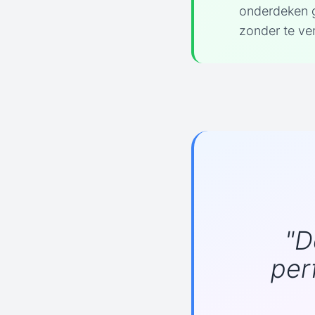
onderdeken g
zonder te ve
"D
per