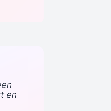
een
t en