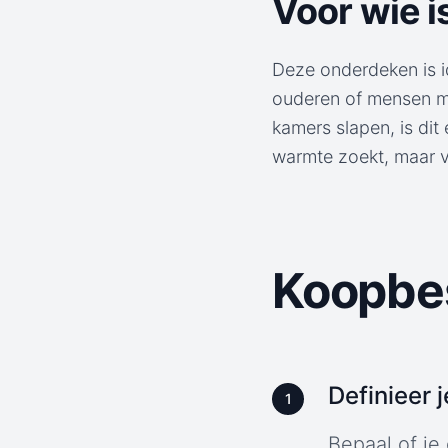
Voor wie i
Deze onderdeken is id
ouderen of mensen me
kamers slapen, is dit
warmte zoekt, maar v
Koopbes
Definieer 
1
Bepaal of je