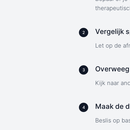
therapeutisc
Vergelijk 
2
Let op de af
Overweeg 
3
Kijk naar an
Maak de de
4
Beslis op ba