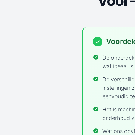
Voor-
Voordel
De onderdeke
wat ideaal i
De verschill
instellingen z
eenvoudig te
Het is machi
onderhoud ve
Wat ons opvie