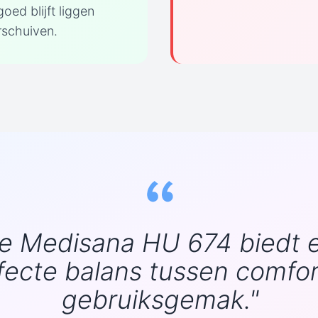
oed blijft liggen
rschuiven.
e Medisana HU 674 biedt 
fecte balans tussen comfor
gebruiksgemak."