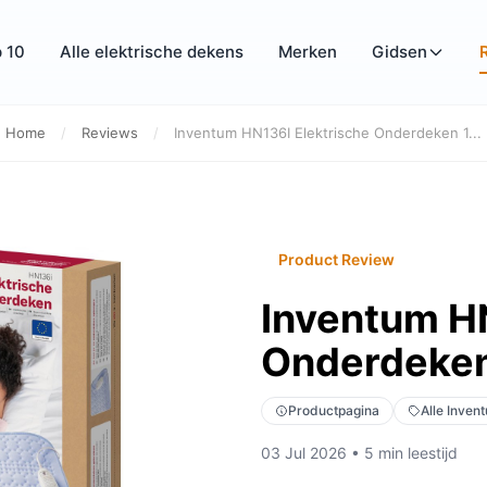
 10
Alle elektrische dekens
Merken
Gidsen
Home
/
Reviews
/
Inventum HN136I Elektrische Onderdeken 1...
Product Review
Inventum HN
Onderdeken
Productpagina
Alle Inven
03 Jul 2026 • 5 min leestijd