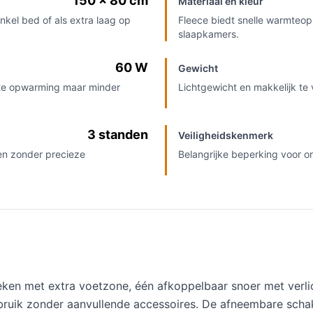
150 x 80 cm
Materiaal en kleur
kel bed of als extra laag op
Fleece biedt snelle warmteopb
slaapkamers.
60 W
Gewicht
hte opwarming maar minder
Lichtgewicht en makkelijk te 
3 standen
Veiligheidskenmerk
len zonder precieze
Belangrijke beperking voor o
en met extra voetzone, één afkoppelbaar snoer met verlic
bruik zonder aanvullende accessoires. De afneembare scha