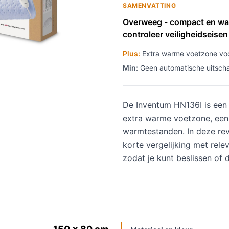
SAMENVATTING
Overweeg - compact en was
controleer veiligheidseisen
Plus:
Extra warme voetzone voo
Min:
Geen automatische uitschake
De Inventum HN136I is een
extra warme voetzone, een 
warmtestanden. In deze revi
korte vergelijking met rel
zodat je kunt beslissen of 