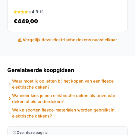
raadpleeg de handleiding voor de wasinstructies.
Automatisch uitschakelen - Nee:
4,9
de deken
(19)
schakelt volgens de specificatie niet automatisch
€449,00
uit; houd hier rekening mee in gebruik.
Oververhittingsbeveiliging:
aanwezig volgens
Vergelijk deze elektrische dekens naast elkaar
productinformatie; dit is een
veiligheidsfunctionaliteit naast handmatige
bediening.
Locatie snoer - Boven / Afkoppelbaar snoer ~230
Gerelateerde koopgidsen
cm:
snoeruitgang aan de bovenzijde, controleer of
dit bij uw bedopstelling past.
Waar moet ik op letten bij het kopen van een fleece
elektrische deken?
Veelgestelde vragen
Wanneer kies je een elektrische deken als bovenste
deken of als onderdeken?
Is dit geschikt voor thuisgebruik / intensief gebruik /
Welke soorten fleece-materialen worden gebruikt in
dagelijks gebruik?
elektrische dekens?
Dit model is bedoeld voor regulier thuisgebruik als een
eenpersoons onderdeken met drie warmtestanden en
Over deze pagina