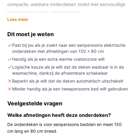
compacte, wasbare onderdeken zoekt met eenvoudige
bediening en extra voetenwarmte.
Lees meer
In 20 seconden beslissen
Dit moet je weten
Kopen als:
u een eenpersoons onderdeken zoekt
(150 x 80 cm) met extra warme voetenzone en drie
Past bij jou als je zoekt naar een eenpersoons elektrische
warmtestanden, en u waarde hecht aan een
onderdeken met afmetingen van 150 x 80 cm
wasbare fleece‑afwerking.
Handig als je een extra warme voetenzone wilt
Niet kopen als:
u een deken nodig heeft die
Logische keuze als je wilt dat de deken wasbaar is in de
wasmachine, dankzij de afneembare schakelaar
automatisch uitschakelt (de specificatie geeft aan:
Beperkt als je wilt dat de deken automatisch uitschakelt
automatisch uitschakelen: Nee).
Minder handig als je een tweepersoons bed wilt gebruiken
Belangrijkste check:
controleer of de maat 150 x
80 cm past bij uw matras of slaapopstelling.
Veelgestelde vragen
Wat je in de praktijk merkt
Welke afmetingen heeft deze onderdeken?
In gebruik legt u de onderdeken op het matras met het
De onderdeken is voor eenpersoons bedden en meet 150
snoer aan de bovenkant. Door de drie warmtestanden
cm lang en 80 cm breed.