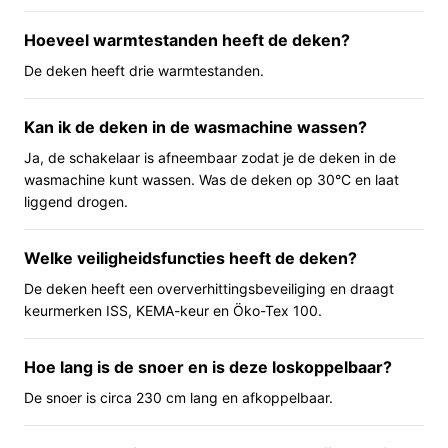
kunt u de warmte naar wens instellen; er is een extra
verwarmd gedeelte bij de voeten. De schakelaar heeft
Hoeveel warmtestanden heeft de deken?
een verlicht display en is afneembaar, zodat de deken in
De deken heeft drie warmtestanden.
de wasmachine kan. Let op dat de deken volgens de
specificaties niet automatisch uitschakelt, maar wel
Kan ik de deken in de wasmachine wassen?
voorzien is van oververhittingsbeveiliging.
Ja, de schakelaar is afneembaar zodat je de deken in de
Belangrijkste voordelen
wasmachine kunt wassen. Was de deken op 30°C en laat
liggend drogen.
Deze eigenschappen vertalen zich in concrete
voordelen bij dagelijks gebruik.
Welke veiligheidsfuncties heeft de deken?
Extra warme voetzone — praktisch als u snel
De deken heeft een oververhittingsbeveiliging en draagt
koude voeten wilt vermijden zonder de hele deken
keurmerken ISS, KEMA-keur en Öko-Tex 100.
hoger te zetten.
Drie warmtestanden — geeft keuzevrijheid in hoe
Hoe lang is de snoer en is deze loskoppelbaar?
warm u het bed wilt hebben voordat u gaat slapen.
De snoer is circa 230 cm lang en afkoppelbaar.
Wasbare fleece en afneembare schakelaar —
onderhoud en reiniging zijn mogelijk omdat de