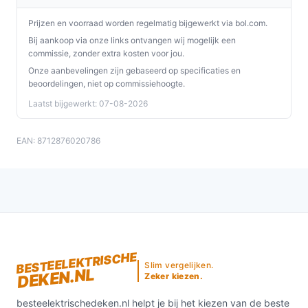
wasbare fleece. Of het geschikt is voor intensief
dagelijks gebruik hangt af van uw vereisten; let vooral
Prijzen en voorraad worden regelmatig bijgewerkt via bol.com.
op de aanwezigheid van oververhittingsbeveiliging en
Bij aankoop via onze links ontvangen wij mogelijk een
commissie, zonder extra kosten voor jou.
het feit dat de deken volgens de specificatie niet
Onze aanbevelingen zijn gebaseerd op specificaties en
automatisch uitschakelt.
beoordelingen, niet op commissiehoogte.
Waar moet ik op letten bij onderhoud?
Laatst bijgewerkt: 07-08-2026
Controleer of de schakelaar goed afneembaar is voordat
u de deken wast. Volg de wasinstructies in de
EAN: 8712876020786
handleiding (de deken is wasbaar). Controleer
regelmatig snoeraansluiting en schakelaar op
beschadigingen.
Wat is de belangrijkste afweging bij dit type product?
De kernafweging is comfort en maat tegenover
BESTEELEKTRISCHE
veiligheid en gebruiksgemak: deze onderdeken biedt
Slim vergelijken.
DEKEN.NL
gerichte voetenwarmte en eenvoudige bediening in een
Zeker kiezen.
eenpersoonsformaat, maar heeft geen automatische
besteelektrischedeken.nl helpt je bij het kiezen van de beste