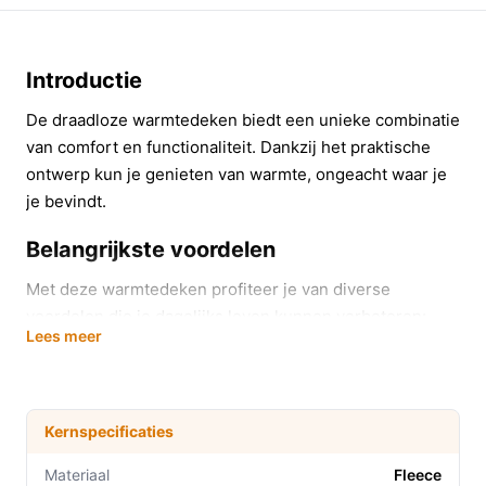
Introductie
De draadloze warmtedeken biedt een unieke combinatie
van comfort en functionaliteit. Dankzij het praktische
ontwerp kun je genieten van warmte, ongeacht waar je
je bevindt.
Belangrijkste voordelen
Met deze warmtedeken profiteer je van diverse
voordelen die je dagelijks leven kunnen verbeteren:
Lees meer
Efficiënte verwarming: Deze deken verwarmt je
lichaam direct, waardoor je minder energie
verbruikt in vergelijking met het verwarmen van
Kernspecificaties
een hele ruimte.
Gebruiksgemak: Of je nu op de bank zit, in bed ligt
Materiaal
Fleece