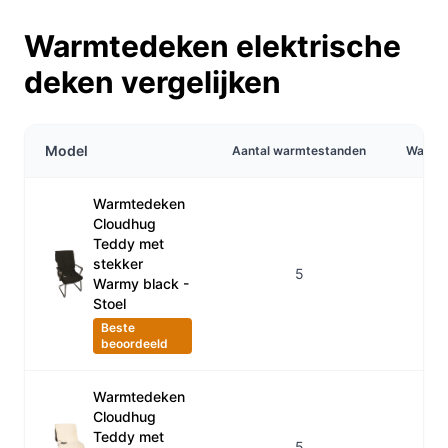
Warmtedeken elektrische
deken vergelijken
Model
Aantal warmtestanden
Wasba
Warmtedeken
Cloudhug
Teddy met
stekker
5
Ja
Warmy black -
Stoel
Beste
beoordeeld
Warmtedeken
Cloudhug
Teddy met
5
Ja