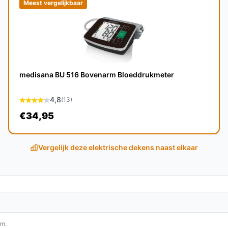
Meest vergelijkbaar
ncierstekst.
n:
(hier polyester/fleece) en afmetingen voor een
medisana BU 516 Bovenarm Bloeddrukmeter
ersoons onderdeken van 150 x 80 cm is
4,8
(13)
ergeleken met grotere modellen.
€34,95
t aantal temperatuurstanden, timerfuncties en
aalt hoe flexibel het product in te stellen is.
Vergelijk deze elektrische dekens naast elkaar
n onderhoud:
 onder het hoeslaken; zorg dat er geen
onderzijde van het bed en niet bekneld raakt.
om.