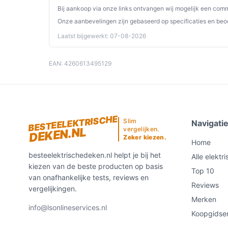
Bij aankoop via onze links ontvangen wij mogelijk een commi
Als de bedieningsunit afneembaar is, neem 
Onze aanbevelingen zijn gebaseerd op specificaties en beo
handleiding.
Laatst bijgewerkt: 07-08-2026
Volg altijd de wasinstructies op het etiket o
Gebruik de automatische uitschakeling als e
handleiding voor exacte werking en timers.
EAN: 4260613495129
Rol of bewaar de deken zonder te vouwen op
verwarmingselementen.
Installatie & eerste gebruik
BESTEELEKTRISCHE
Slim
Navigati
Plaatsing en checks bij eerste gebruik zijn eenv
DEKEN.NL
vergelijken.
Zeker kiezen.
verbind de bedieningsunit en controleer bedien
Home
voordat u het product langdurig gebruikt:
besteelektrischedeken.nl helpt je bij het
Alle elektr
kiezen van de beste producten op basis
Top 10
Controleer in de handleiding of de bedienin
van onafhankelijke tests, reviews en
deze losmaakt voor wassen.
Reviews
vergelijkingen.
Controleer welke temperatuurstanden en time
Merken
info@lsonlineservices.nl
niveaus; aanvullende informatie noemt andere
Koopgidse