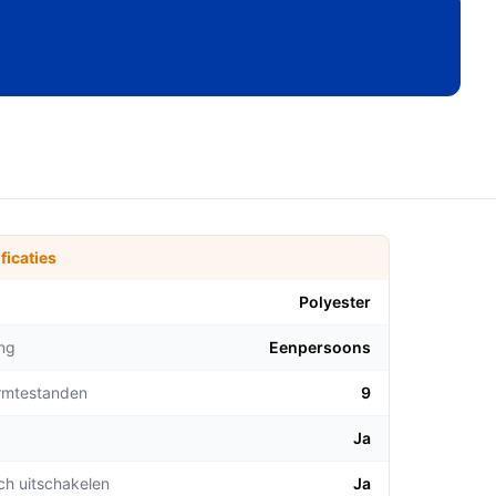
ficaties
Polyester
ng
Eenpersoons
rmtestanden
9
Ja
ch uitschakelen
Ja