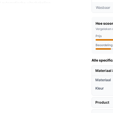
t automatische uitschakeling.
Wasbaar
 onderdeken nodig heeft of als u exacte
t aantal temperatuurstanden nog niet
Hoe scoor
het in de titel genoemde aantal
Vergeleken 
st met andere aantallen (bijvoorbeeld 9)
Prijs
Beoordeling
Alle specific
 hoeslaken of direct onder het dekbed, zodat
in kruipt. De voedingskabel is aan de
Materiaal 
 de stekker laat uitkomen. De unit is wasbaar
Materiaal
raktisch is bij langer gebruik. Er wordt een
baar zou zijn; controleer of die uitvoering
Kleur
Product