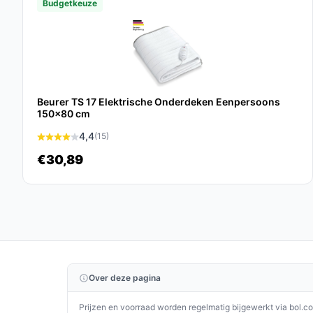
Budgetkeuze
informatie is niet eenduidig tussen titel en levera
Praktisch t.o.v. alternatieven
Vergelijk dit type onderdeken op algemene punte
Waar let je op bij comfort? Let op materiaal 
Beurer TS 17 Elektrische Onderdeken Eenpersoons
150x80 cm
juiste beddekking.
Waar let je op bij ruimtegebruik? Een éénp
4,4
(15)
compact en neemt weinig opslagruimte in v
€30,89
Waar let je op bij prestaties? Controleer he
of er een voorverwarmingsfunctie is — dit bep
Gebruik & tips
Praktische, veilige tips voor plaatsing, gebruik e
Leg de onderdeken plat op het bedoppervlak
Over deze pagina
scherpe voorwerpen tussen zitten.
Zorg dat het snoer vrij kan uitkomen aan de 
Prijzen en voorraad worden regelmatig bijgewerkt via bol.c