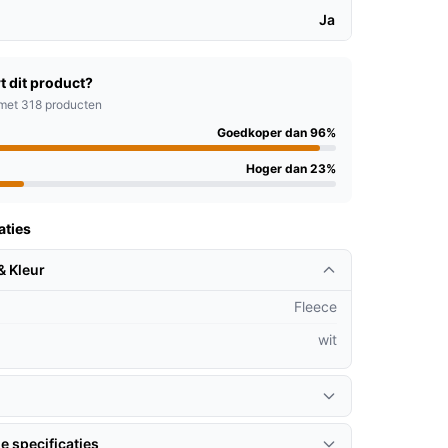
Ja
t dit product?
met 318 producten
Goedkoper dan 96%
Hoger dan 23%
aties
& Kleur
Fleece
wit
e specificaties