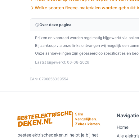
Controleer voor gebruik of de kabelzijde (li
Welke soorten fleece-materialen worden gebruikt i
Was het deken volgens de aangegeven tempe
genoemd) om hygiëne te behouden.
Over deze pagina
Omdat dit model geen automatische uitschak
en schakel het handmatig uit wanneer niet n
Prijzen en voorraad worden regelmatig bijgewerkt via bol.c
Berg het deken droog en opgerold op, zonde
Bij aankoop via onze links ontvangen wij mogelijk een commi
Onze aanbevelingen zijn gebaseerd op specificaties en beo
Installatie & eerste gebruik
Laatst bijgewerkt: 06-08-2026
Plaatsing en checks in het kort: leg het onderdeke
het hoeslaken erover en sluit de controller aan. 
EAN: 0796856339554
te beginnen.
Concrete checks voor de handleiding/specs:
Controleer of de aangegeven wastemperatu
BESTEELEKTRISCHE
Slim
Navigati
instellingen (bron noemt 40 °C).
DEKEN.NL
vergelijken.
Zeker kiezen.
Controleer in de specificaties of automatisch
Home
staat 'Nee').
besteelektrischedeken.nl helpt je bij het
Alle elektr