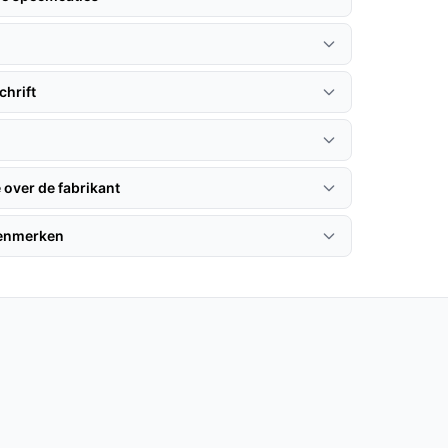
hrift
 over de fabrikant
kenmerken