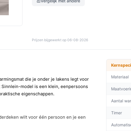
Vergelijk met andere
Prijzen bijgewerkt op 06-08-2026
Kernspeci
Materiaal
rmingsmat die je onder je lakens legt voor
t Sinnlein-model is een klein, eenpersoons
Maatvoeri
praktische eigenschappen.
Aantal wa
Timer
derdeken wilt voor één persoon en je een
Automatis