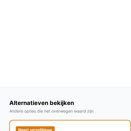
Instelbare verwarming: meerdere warmte-inst
vindt.
Onderhoudsgemak: het product is wasbaar, 
behouden.
Voor wie is dit geschikt?
Geschikt voor mensen die een compacte, eenper
bed of bank, wie gemak wil van een verlicht bedie
inpassen. Ook handig als je een wasbaar fleece-op
Voor wie is dit minder geschikt?
Als je warmte voor twee personen zoekt of een gro
passend — controleer afmetingen. Als je automatis
energiemanagement, controleer die eigenschap in 
Alternatieven bekijken
gegevens geen automatische uitschakeling). Heb j
Andere opties die het overwegen waard zijn
product nodig, controleer dat ook; bij dit model sta
Praktisch t.o.v. alternatieven
Meest vergelijkbaar