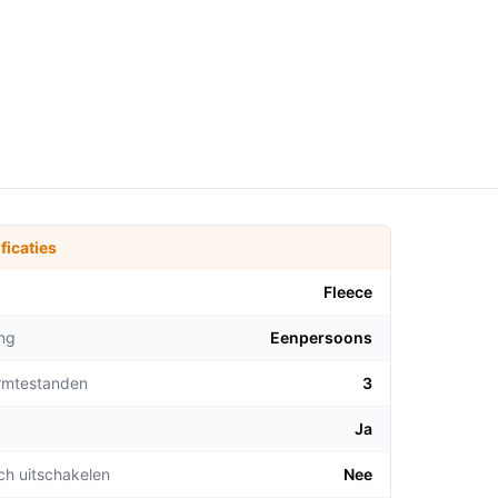
ficaties
Fleece
ng
Eenpersoons
rmtestanden
3
Ja
ch uitschakelen
Nee