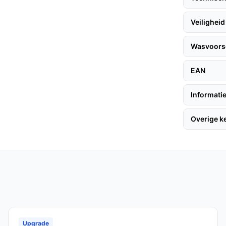
ellingen geven controle over wat je prettig
Veiligheid
waardoor hygiëne eenvoudiger is te
Wasvoorsc
EAN
soons verwarmingsmat willen gebruiken op
ningspaneel en wie de linker kabelpositie kan
Informatie
pervlak belangrijk vindt.
Overige 
tere oppervlakte wilt verwarmen, is dit niet
che uitschakeling vereist voor veiligheid of
de specificaties (dit model heeft volgens de
e allergieën en heb je een anti-allergisch
at anti-allergie als 'Nee'.
Upgrade