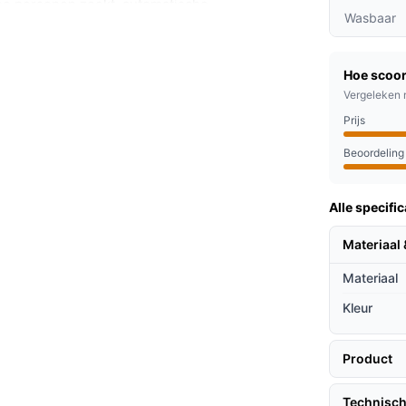
ee personen zoekt, automatische
Wasbaar
 stof nodig hebt.
ngen (42 × 32 cm) en de kabelpositie (links)
Hoe scoor
Vergeleken 
Prijs
at je onder het hoeslaken legt om het bed
Beoordeling
directe warmte en comfort; het product is
De snoerzijde links bepaalt hoe je het
Alle specific
t of je bedrand. De bediening biedt meerdere
e instellingen ook in het donker eenvoudig
Materiaal 
baar, met een aangegeven wastemperatuur in
Materiaal
Kleur
iselijk gebruik:
Product
rettig aan tegen de huid.
Technisch