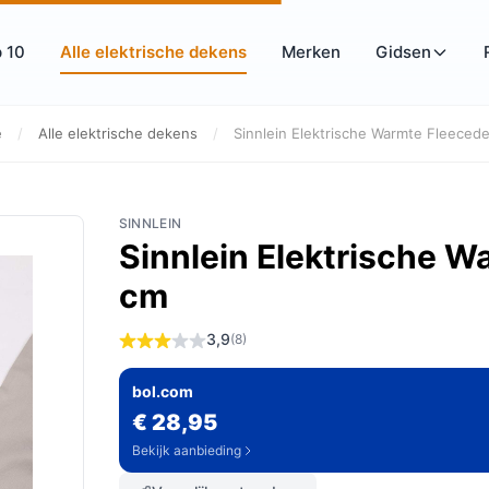
 10
Alle elektrische dekens
Merken
Gidsen
e
/
Alle elektrische dekens
/
Sinnlein Elektrische Warmte Fleecede
SINNLEIN
Sinnlein Elektrische 
cm
3,9
(8)
bol.com
€ 28,95
Bekijk aanbieding