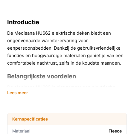
Introductie
De Medisana HU662 elektrische deken biedt een
ongeëvenaarde warmte-ervaring voor
eenpersoonsbedden. Dankzij de gebruiksvriendelijke
functies en hoogwaardige materialen geniet je van een
comfortabele nachtrust, zelfs in de koudste maanden.
Belangrijkste voordelen
De Medisana HU662 is niet zomaar een elektrische
Lees meer
deken; het is ontworpen met het oog op jouw comfort
en veiligheid:
**Turboverwarming**: Geniet binnen enkele
Kernspecificaties
minuten van aangename warmte, ideaal voor een
snelle opwarming van je bed.
Materiaal
Fleece