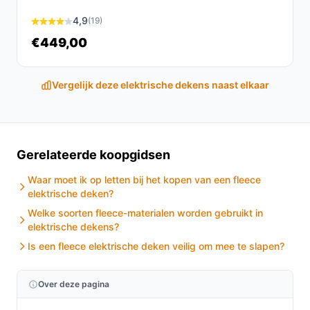
afwerking is dit product een investering in jouw comfort
4,9
(19)
tijdens de koude maanden.
€449,00
Ontdek alle specificaties en vergelijk prijzen op
besteelektrischedeken.nl. Kies bewust wat perfect
Vergelijk deze elektrische dekens naast elkaar
past bij jouw behoeften!
Gerelateerde koopgidsen
Waar moet ik op letten bij het kopen van een fleece
elektrische deken?
Welke soorten fleece-materialen worden gebruikt in
elektrische dekens?
Is een fleece elektrische deken veilig om mee te slapen?
Over deze pagina