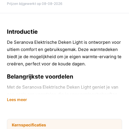
Prijzen bijgewerkt op 08-08-2026
Introductie
De Seranova Elektrische Deken Light is ontworpen voor
ultiem comfort en gebruiksgemak. Deze warmtedeken
biedt je de mogelijkheid om je eigen warmte-ervaring te
creëren, perfect voor de koude dagen.
Belangrijkste voordelen
Met de Seranova Elektrische Deken Light geniet je van
een scala aan voordelen die je verwarmingsbehoeften
Lees meer
direct vervullen.
Drie verwarmingsstanden:
Kies eenvoudig de
juiste temperatuur voor jouw situatie, of je nu snel
Kernspecificaties
wilt opwarmen of een zachte warmte wilt ervaren.