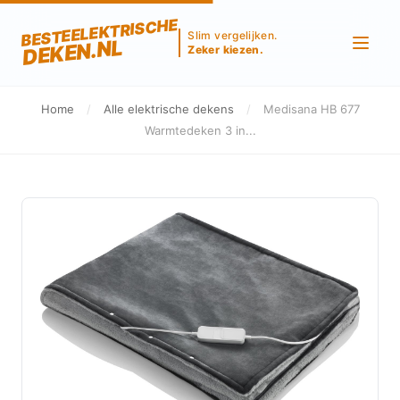
BESTEELEKTRISCHE
Slim vergelijken.
DEKEN.NL
Zeker kiezen.
Home
/
Alle elektrische dekens
/
Medisana HB 677
Warmtedeken 3 in...