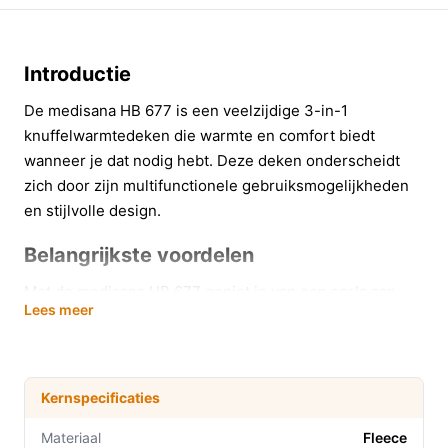
Introductie
De medisana HB 677 is een veelzijdige 3-in-1
knuffelwarmtedeken die warmte en comfort biedt
wanneer je dat nodig hebt. Deze deken onderscheidt
zich door zijn multifunctionele gebruiksmogelijkheden
en stijlvolle design.
Belangrijkste voordelen
Met de medisana HB 677 geniet je van een scala aan
Lees meer
voordelen die je comfort verhogen:
Drie temperatuurinstellingen: Pas de warmte
eenvoudig aan op basis van jouw voorkeur, zodat
Kernspecificaties
je altijd de juiste temperatuur kunt ervaren.
Multifunctioneel ontwerp: Gebruik de deken als
Materiaal
Fleece