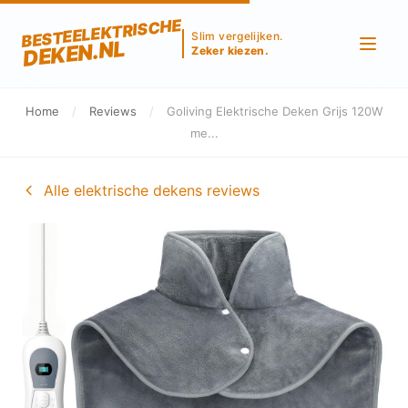
BESTEELEKTRISCHE
Slim vergelijken.
DEKEN.NL
Zeker kiezen.
Home
/
Reviews
/
Goliving Elektrische Deken Grijs 120W
me...
Alle elektrische dekens reviews