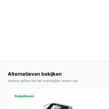
vergemakkelijkt en zorgt voor een langdurige
**Met 3 jaar garantie**: Dit geeft je extra 
van het product, iets dat je niet bij alle conc
Gebruik & praktische tips
Om optimaal te genieten van je Beurer warmtedeke
Installatie & setup
1. Leg de deken op je bed of bank en zorg ervoor d
gemakkelijke aansluiting.
2. Sluit de deken aan op een stopcontact en kies
3. Ontspan terwijl je geniet van de warmte!
Alternatieven bekijken
Andere opties die het overwegen waard zijn
Specificaties in mensentaal
**Afmetingen**: 180 x 130 cm, een ideale m
Budgetkeuze
op de bank.
**Kleur**: Oceaanblauw, een rustige en moder