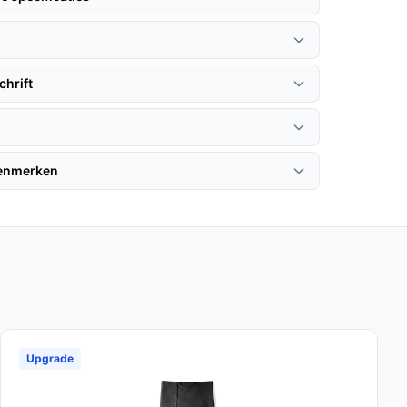
hrift
kenmerken
Upgrade