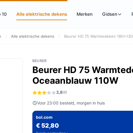
 10
Alle elektrische dekens
Merken
Gidsen
e
/
Alle elektrische dekens
/
Beurer HD 75 Warmtedeken 180x130 
BEURER
Beurer HD 75 Warmte
Oceaanblauw 110W
3,8
(6)
Voor 23:00 besteld, morgen in huis
bol.com
€ 52,80