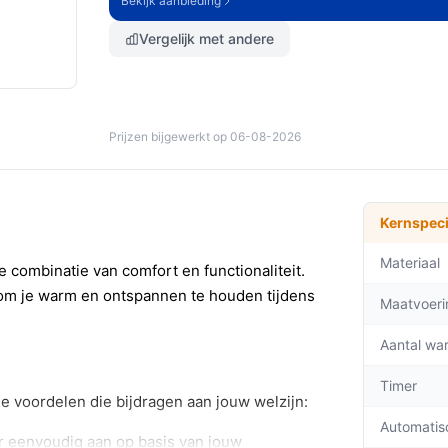
Bekijk aanbieding
Vergelijk met andere
Prijzen bijgewerkt op 06-08-2026
Kernspeci
Materiaal
combinatie van comfort en functionaliteit.
om je warm en ontspannen te houden tijdens
Maatvoeri
Aantal wa
Timer
e voordelen die bijdragen aan jouw welzijn:
Automatis
 eenvoudig aan op basis van jouw