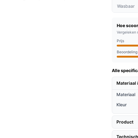
ervaart.
Wasbaar
e fleece voelt aangenaam aan op de huid en
voor een ontspannen avond.
Hoe scoor
veiligheid schakelt de deken automatisch uit
Vergeleken 
 kunt genieten van je ontspanning.
Prijs
Beoordeling
oek is naar extra comfort, vooral tijdens de
lm kijkt of gewoon wilt ontspannen, de Beurer
Alle specific
Materiaal 
ieven
Materiaal
ektrische dekens door haar unieke
Kleur
et andere materialen biedt fleece een betere
Product
oor een aangename temperatuur.
hinewasbaar, wat het onderhoud
Technisch