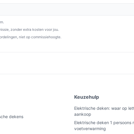
g voor jouw huis.
p besteelektrischedeken.nl. Kies bewust wat
om.
ssie, zonder extra kosten voor jou.
ordelingen, niet op commissiehoogte.
e
Keuzehulp
Elektrische deken: waar op lett
aankoop
ische dekens
Elektrische deken 1 persoons 
voetverwarming