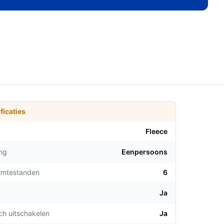
ficaties
Fleece
ng
Eenpersoons
rmtestanden
6
Ja
ch uitschakelen
Ja