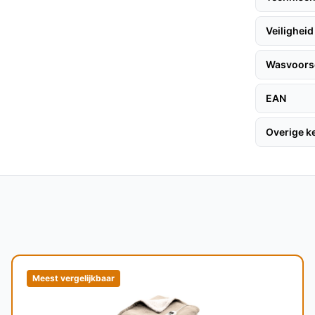
 frisheid.
Veiligheid
zekerheid over de kwaliteit en duurzaamheid
urrenten vindt.
Wasvoorsc
EAN
n, volg deze praktische tips:
Overige 
at het snoer aan de linkerkant ligt voor een
 je gewenste temperatuurstand.
aat voor een eenpersoonsbed of voor gebruik
Meest vergelijkbaar
ne kleur die in elk interieur past.