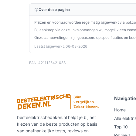
functies is deze deken een waardevolle aanvullin
Over deze pagina
Ontdek alle specificaties en vergelijk prijzen o
perfect past bij jouw behoeften!
Prijzen en voorraad worden regelmatig bijgewerkt via bol.c
Bij aankoop via onze links ontvangen wij mogelijk een commi
Onze aanbevelingen zijn gebaseerd op specificaties en beo
Laatst bijgewerkt: 06-08-2026
EAN: 4211125421083
BESTEELEKTRISCHE
Slim
Navigati
DEKEN.NL
vergelijken.
Zeker kiezen.
Home
besteelektrischedeken.nl helpt je bij het
Alle elektr
kiezen van de beste producten op basis
Top 10
van onafhankelijke tests, reviews en
Reviews