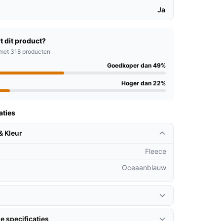
Ja
t dit product?
met 318 producten
Goedkoper dan 49%
Hoger dan 22%
aties
& Kleur
Fleece
Oceaanblauw
e specificaties