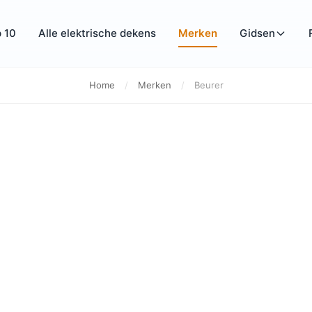
 10
Alle elektrische dekens
Merken
Gidsen
Home
/
Merken
/
Beurer