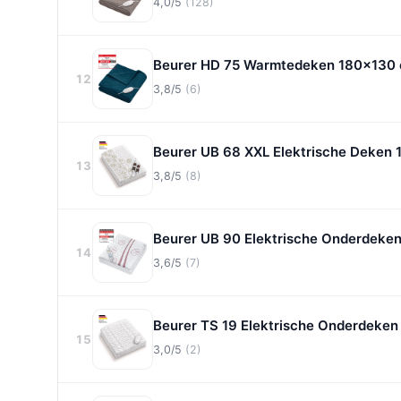
4,0/5
(128)
Beurer HD 75 Warmtedeken 180x130
12
3,8/5
(6)
Beurer UB 68 XXL Elektrische Deke
13
3,8/5
(8)
Beurer UB 90 Elektrische Onderdeke
14
3,6/5
(7)
Beurer TS 19 Elektrische Onderdeke
15
3,0/5
(2)