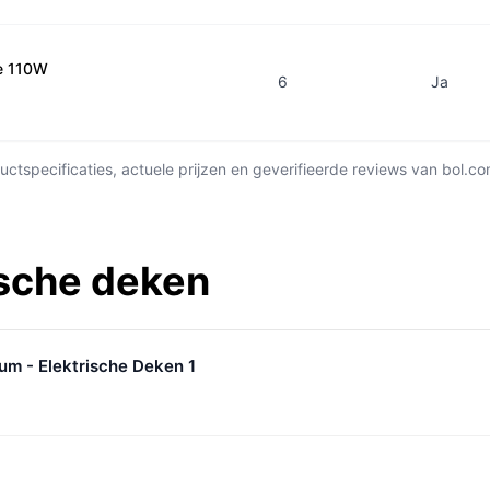
e 110W
6
Ja
ctspecificaties, actuele prijzen en geverifieerde reviews van bol.co
ische deken
um - Elektrische Deken 1