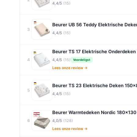
4,4/5
(15)
Beurer UB 56 Teddy Elektrische Dek
3
4,4/5
(15)
Beurer TS 17 Elektrische Onderdeke
4
4,4/5
(15)
Voordeligst
Lees onze review →
Beurer TS 23 Elektrische Deken 150x
5
4,4/5
(15)
Beurer Warmtedeken Nordic 180x130
6
4,0/5
(128)
Lees onze review →