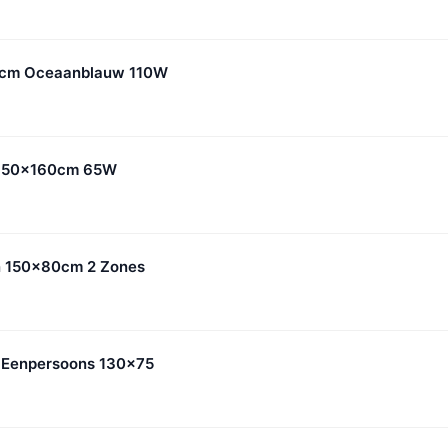
 cm Oceaanblauw 110W
n 150x160cm 65W
n 150x80cm 2 Zones
n Eenpersoons 130x75