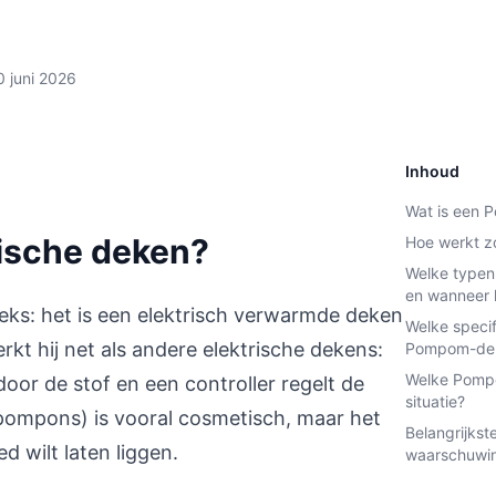
0 juni 2026
Inhoud
Wat is een 
ische deken?
Hoe werkt z
Welke typen
en wanneer k
eks: het is een elektrisch verwarmde deken
Welke specif
kt hij net als andere elektrische dekens:
Pompom-deke
Welke Pompo
r de stof en een controller regelt de
situatie?
 (pompons) is vooral cosmetisch, maar het
Belangrijkst
d wilt laten liggen.
waarschuwi