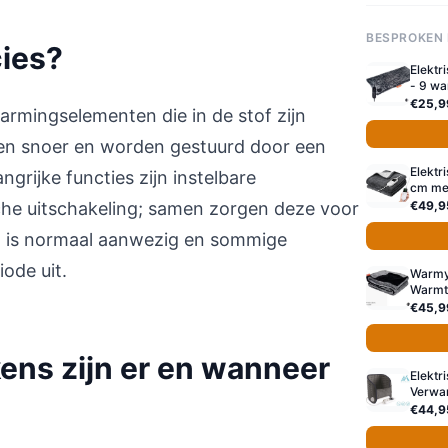
BESPROKEN
cies?
Elektr
- 9 wa
€25,9
armingselementen die in de stof zijn
een snoer en worden gestuurd door een
Elekt
grijke functies zijn instelbare
cm met
he uitschakeling; samen zorgen deze voor
€49,9
ng is normaal aanwezig en sommige
ode uit.
Warmy
Warmt
€45,9
ns zijn er en wanneer
Elektr
Verwar
€44,9