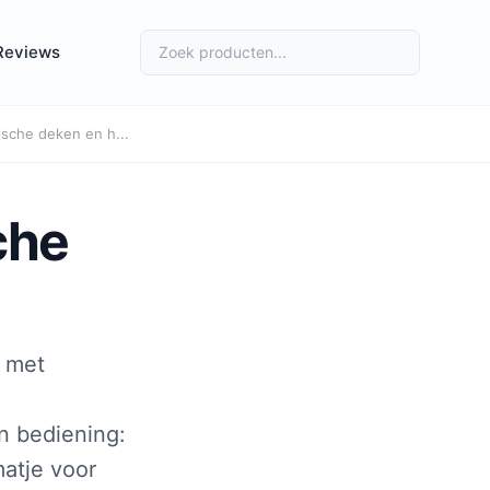
Reviews
sche deken en h...
che
n met
n bediening:
matje voor