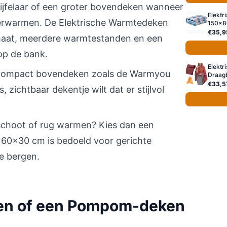
ijfelaar of een groter bovendeken wanneer
Elekt
verwarmen. De Elektrische Warmtedeken
150x8
€35,9
rmaat, meerdere warmtestanden en een
op de bank.
Elektr
ompact bovendeken zoals de Warmyou
Draag
€33,5
 zichtbaar dekentje wilt dat er stijlvol
 schoot of rug warmen? Kies dan een
 60×30 cm is bedoeld voor gerichte
te bergen.
len of een Pompom-deken