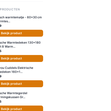
 PRODUCTEN
isch warmtematje - 60×30 cm
rmtes...
9
Bekijk product
rische Warmtedeken 130x180
 8 Warm...
5
Bekijk product
ou Cuddels Elektrische
edeken 160x1...
9
Bekijk product
ische Warmtegordel
mingskussen Gr...
5
Bekijk product