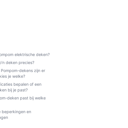
Pompom elektrische deken?
o'n deken precies?
 Pompom-dekens zijn er
ies je welke?
icaties bepalen of een
n bij je past?
m-deken past bij welke
e beperkingen en
ngen