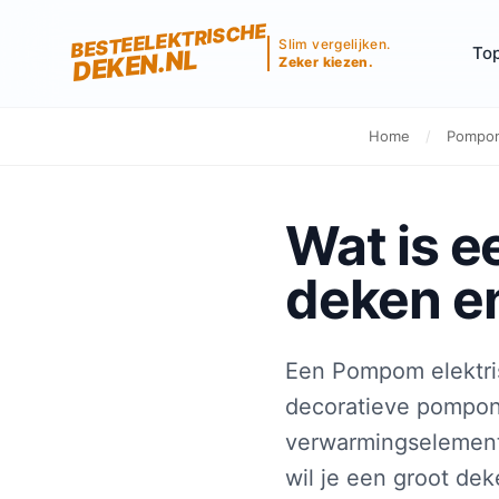
BESTEELEKTRISCHE
Slim vergelijken.
Top
DEKEN.NL
Zeker kiezen.
Home
/
Pompom
Wat is 
deken en
Een Pompom elektris
decoratieve pompon
verwarmingselemente
wil je een groot de