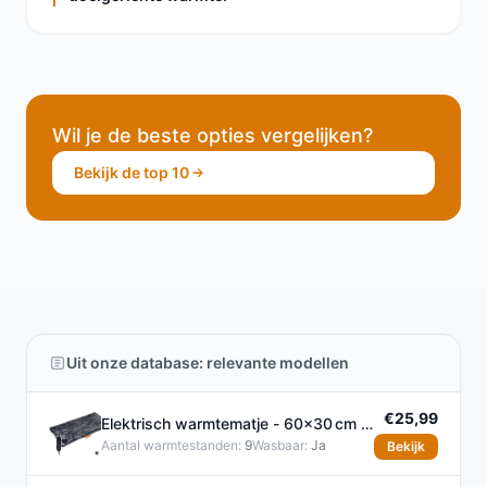
Wil je de beste opties vergelijken?
Bekijk de top 10
Uit onze database: relevante modellen
€25,99
Elektrisch warmtematje - 60×30 cm -
9 warmtestanden
Aantal warmtestanden:
9
Wasbaar:
Ja
Bekijk