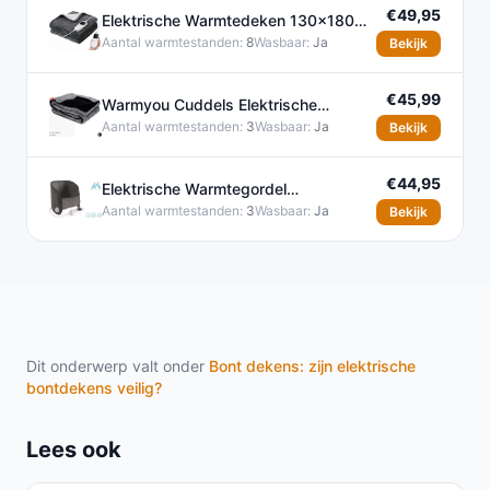
€49,95
Elektrische Warmtedeken 130x180
cm met 8 Warmtestanden
Aantal warmtestanden:
8
Wasbaar:
Ja
Bekijk
€45,99
Warmyou Cuddels Elektrische
Warmtedeken 160x120 cm - 3
Aantal warmtestanden:
3
Wasbaar:
Ja
Bekijk
€44,95
Elektrische Warmtegordel
Verwarmingskussen Grijs 100W
Aantal warmtestanden:
3
Wasbaar:
Ja
Bekijk
Dit onderwerp valt onder
Bont dekens: zijn elektrische
bontdekens veilig?
Lees ook