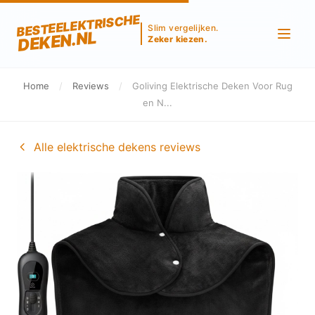
BESTEELEKTRISCHE
Slim vergelijken.
DEKEN.NL
Zeker kiezen.
Home
/
Reviews
/
Goliving Elektrische Deken Voor Rug
en N...
Alle elektrische dekens reviews