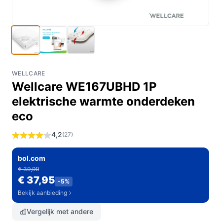
WELLCARE
Wellcare WE167UBHD 1P
elektrische warmte onderdeken
eco
4,2
(27)
bol.com
€ 39,99
€ 37,95
-5%
Bekijk aanbieding
Vergelijk met andere