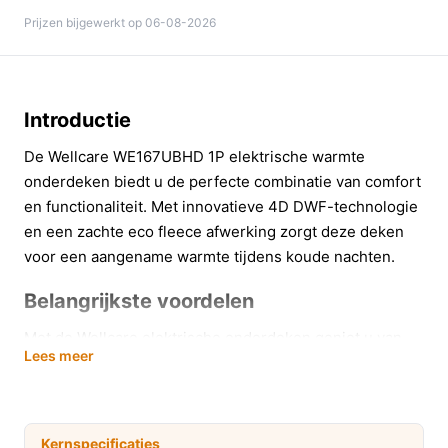
Prijzen bijgewerkt op 06-08-2026
Introductie
De Wellcare WE167UBHD 1P elektrische warmte
onderdeken biedt u de perfecte combinatie van comfort
en functionaliteit. Met innovatieve 4D DWF-technologie
en een zachte eco fleece afwerking zorgt deze deken
voor een aangename warmte tijdens koude nachten.
Belangrijkste voordelen
Met de Wellcare elektrische onderdeken geniet u van
Lees meer
diverse voordelen die uw slaapervaring verbeteren:
Efficiënte warmteverdeling die u helpt om snel in
te slapen, ideaal voor koude winteravonden.
Kernspecificaties