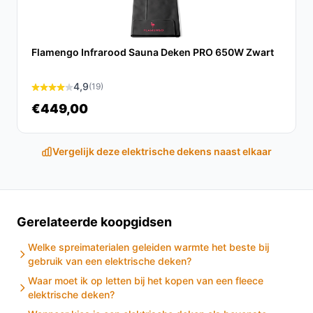
onderdeken is de ideale keuze voor iedereen die op
zoek is naar extra comfort en warmte tijdens de nacht.
Met zijn gebruiksvriendelijke functies en hoogwaardige
Flamengo Infrarood Sauna Deken PRO 650W Zwart
materialen, bent u verzekerd van een heerlijke
nachtrust.
4,9
(19)
Ontdek alle specificaties en vergelijk prijzen op
€449,00
besteelektrischedeken.nl. Kies bewust wat perfect
past bij jouw behoeften!
Vergelijk deze elektrische dekens naast elkaar
Gerelateerde koopgidsen
Welke spreimaterialen geleiden warmte het beste bij
gebruik van een elektrische deken?
Waar moet ik op letten bij het kopen van een fleece
elektrische deken?