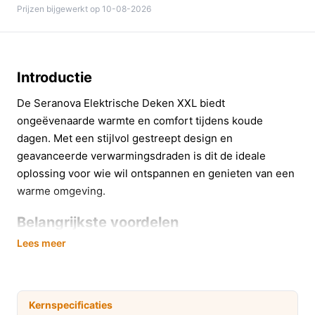
Prijzen bijgewerkt op 10-08-2026
Introductie
De Seranova Elektrische Deken XXL biedt
ongeëvenaarde warmte en comfort tijdens koude
dagen. Met een stijlvol gestreept design en
geavanceerde verwarmingsdraden is dit de ideale
oplossing voor wie wil ontspannen en genieten van een
warme omgeving.
Belangrijkste voordelen
Lees meer
Deze warmtedeken heeft verschillende voordelen die
het gebruik ervan aantrekkelijk maken:
Gelijkmatige warmteverdeling:
Dankzij de extra
Kernspecificaties
verwarmingsdraden die tot aan de randen lopen,