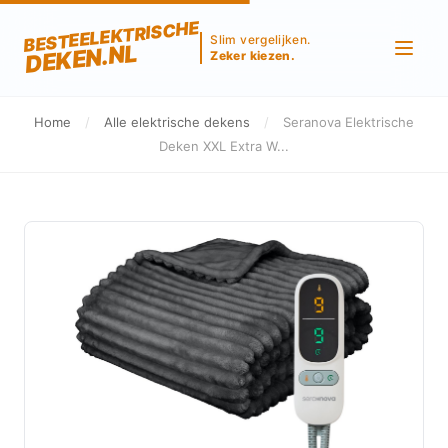
BESTEELEKTRISCHE
Slim vergelijken.
DEKEN.NL
Zeker kiezen.
Home
/
Alle elektrische dekens
/
Seranova Elektrische
Deken XXL Extra W...