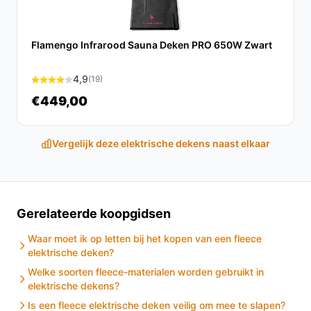
Conclusie
De Seranova Elektrische Deken XXL is de ideale keuze
Flamengo Infrarood Sauna Deken PRO 650W Zwart
voor wie op zoek is naar warmte, comfort en een stijlvol
ontwerp. Met zijn praktische voordelen en
4,9
(19)
gebruiksgemak is deze deken een must-have voor elke
woning.
€449,00
Ontdek alle specificaties en vergelijk prijzen op
Vergelijk deze elektrische dekens naast elkaar
besteelektrischedeken.nl. Kies bewust wat perfect
past bij jouw behoeften!
Gerelateerde koopgidsen
Waar moet ik op letten bij het kopen van een fleece
elektrische deken?
Welke soorten fleece-materialen worden gebruikt in
elektrische dekens?
Is een fleece elektrische deken veilig om mee te slapen?