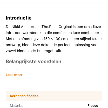
Introductie
De Nikki Amsterdam The.Plaid Original is een draadloze
infrarood warmtedeken die comfort en luxe combineert.
Met een afmeting van 150 x 130 cm en een stijlvol taupe
ontwerp, biedt deze deken de perfecte oplossing voor
zowel binnen- als buitengebruik.
Belangrijkste voordelen
Geniet van een ongeëvenaarde warmte-ervaring met de
Lees meer
Nikki warmtedeken. Hier zijn enkele voordelen:
Langdurige warmte:
Tot 10 uur verwarming op
een volle lading, ideaal voor lange avonden op de
Kernspecificaties
bank of tijdens een picknick.
Drie warmtestanden:
Kies eenvoudig de
Materiaal
Fleece