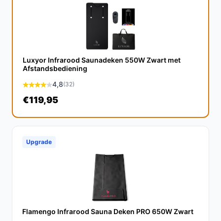
binnen als buiten gebruik, waardoor je hem kunt
gebruiken tijdens kampeertrips of op koude dagen in de
tuin.
Wat zijn de belangrijkste verschillen met andere
Luxyor Infrarood Saunadeken 550W Zwart met
elektrische dekens?
Afstandsbediening
De Nikki warmtedeken onderscheidt zich door het
4,8
(32)
draadloze ontwerp, infraroodtechnologie, en de langere
€119,95
gebruiksduur, wat het een veelzijdige keuze maakt voor
elke situatie.
Conclusie
Upgrade
De Nikki Amsterdam The.Plaid Original is de ideale
warmtedeken voor iedereen die op zoek is naar comfort
en gebruiksgemak. Met zijn draadloze ontwerp en lange
gebruiksduur is deze deken een waardevolle aanvulling
voor je dagelijkse leven.
Flamengo Infrarood Sauna Deken PRO 650W Zwart