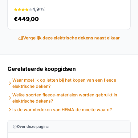
Ontdek alle specificaties en vergelijk prijzen op
besteelektrischedeken.nl. Kies bewust wat perfect
4,9
(19)
past bij jouw behoeften!
€449,00
Vergelijk deze elektrische dekens naast elkaar
Gerelateerde koopgidsen
Waar moet ik op letten bij het kopen van een fleece
elektrische deken?
Welke soorten fleece-materialen worden gebruikt in
elektrische dekens?
Is de warmtedeken van HEMA de moeite waard?
Over deze pagina