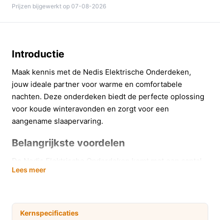
Prijzen bijgewerkt op 07-08-2026
Introductie
Maak kennis met de Nedis Elektrische Onderdeken,
jouw ideale partner voor warme en comfortabele
nachten. Deze onderdeken biedt de perfecte oplossing
voor koude winteravonden en zorgt voor een
aangename slaapervaring.
Belangrijkste voordelen
De Nedis Elektrische Onderdeken komt met een aantal
Lees meer
unieke voordelen die je slaapcomfort aanzienlijk
verbeteren:
Drie instelbare warmtestanden maken het mogelijk
Kernspecificaties
om de temperatuur aan te passen aan jouw