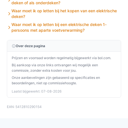
deken of als onderdeken?
De Nedis Elektrische Onderdeken is een uitstekende
Waar moet ik op letten bij het kopen van een elektrische
keuze voor iedereen die op zoek is naar extra warmte
deken?
en comfort tijdens het slapen. Met zijn
Waar moet ik op letten bij een elektrische deken 1-
gebruiksvriendelijke functies en praktische voordelen is
persoons met aparte voetverwarming?
deze deken een waardevolle aanvulling op je
slaapkamer.
Over deze pagina
Ontdek alle specificaties en vergelijk prijzen op
Prijzen en voorraad worden regelmatig bijgewerkt via bol.com.
besteelektrischedeken.nl. Kies bewust wat perfect
Bij aankoop via onze links ontvangen wij mogelijk een
past bij jouw behoeften!
commissie, zonder extra kosten voor jou.
Onze aanbevelingen zijn gebaseerd op specificaties en
beoordelingen, niet op commissiehoogte.
Laatst bijgewerkt: 07-08-2026
EAN: 5412810290154