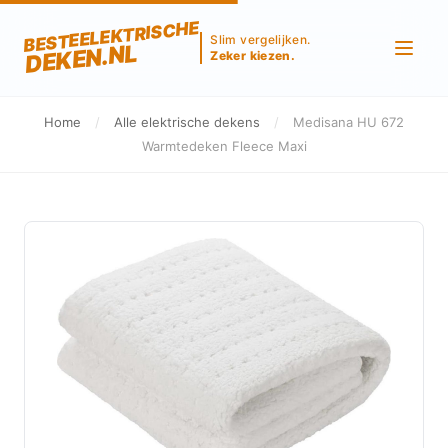
BESTEELEKTRISCHE
Slim vergelijken.
DEKEN.NL
Zeker kiezen.
Home
/
Alle elektrische dekens
/
Medisana HU 672
Warmtedeken Fleece Maxi