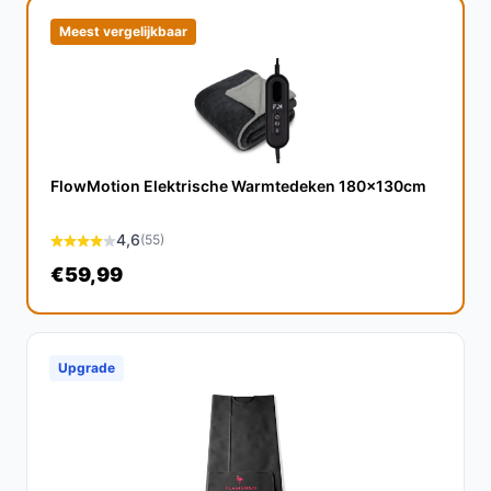
maanden, kan het ook nuttig zijn voor frisse
Meest vergelijkbaar
zomernachten, mits je de temperatuur laag houdt.
Wat zijn de belangrijkste verschillen met andere
warmtedekens?
De Medisana HU 672 onderscheidt zich door zijn unieke
fleece materiaal, ergonomische bediening en
FlowMotion Elektrische Warmtedeken 180x130cm
veiligheidsvoorzieningen, waardoor het een
betrouwbare keuze is voor een comfortabele nachtrust.
4,6
(55)
Conclusie
€59,99
De Medisana HU 672 Warmtedeken is een uitstekende
keuze voor iedereen die op zoek is naar een
comfortabele en veilige manier om het bed warm te
Upgrade
houden. Met zijn veelzijdige instellingen en
gebruiksvriendelijke ontwerp, is deze deken een
waardevolle aanvulling voor elke slaapkamer.