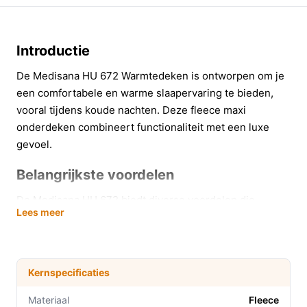
Introductie
De Medisana HU 672 Warmtedeken is ontworpen om je
een comfortabele en warme slaapervaring te bieden,
vooral tijdens koude nachten. Deze fleece maxi
onderdeken combineert functionaliteit met een luxe
gevoel.
Belangrijkste voordelen
De Medisana HU 672 biedt diverse voordelen die
Lees meer
bijdragen aan een betere nachtrust:
Met 4 temperatuurstanden kun je de warmte
eenvoudig afstemmen op jouw voorkeur, zodat je
Kernspecificaties
altijd de ideale slaaptemperatuur hebt.
De extra warme voetzone biedt snel warmte aan
Materiaal
Fleece