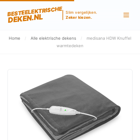
BESTEELEKTRISCHE
Slim vergelijken.
DEKEN.NL
Zeker kiezen.
Home
/
Alle elektrische dekens
/
medisana HDW Knuffel
warmtedeken