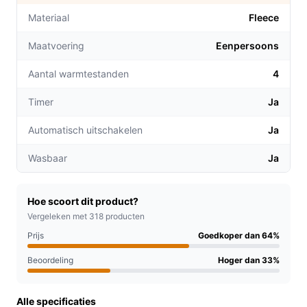
eenpersoonsbed of op de bank.
Materiaal
Fleece
4 warmtestanden:
Kies de perfecte temperatuur
Maatvoering
Eenpersoons
met de vier instelbare warmtestanden, zodat je
altijd de gewenste warmte kunt ervaren.
Aantal warmtestanden
4
Veiligheid voorop:
Dankzij de
oververhittingbeveiliging en de automatische
Timer
Ja
uitschakeling na 3 uur gebruik, kun je zorgeloos
Automatisch uitschakelen
Ja
ontspannen.
Wasbaar
Ja
Voor welke doelgroep?
Deze knuffel warmtedeken is perfect voor iedereen die
houdt van extra warmte tijdens de wintermaanden.
Hoe scoort dit product?
Ideaal voor:
Vergeleken met 318 producten
Prijs
Goedkoper dan 64%
Thuiswerkers die comfortabel willen ontspannen
tijdens een pauze.
Beoordeling
Hoger dan 33%
Gezinnen die samen willen genieten van een
warme filmavond.
Alle specificaties