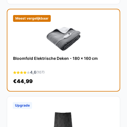
Veelgestelde vragen
Meest vergelijkbaar
Hoe lang gaat dit product mee?
Met goed onderhoud en regelmatig gebruik heeft de
Medisana HDW warmtedeken een levensduur van
enkele jaren.
Is dit geschikt voor gebruik op een bed?
Bloomfold Elektrische Deken - 180 x 160 cm
Ja, deze deken is speciaal ontworpen als boven- en
4,6
(107)
onderdeken voor eenpersoonsbedden.
€44,99
Wat zijn de belangrijkste verschillen met traditionele
dekens?
In tegenstelling tot normale dekens biedt deze
Upgrade
warmtedeken actieve verwarming, waardoor je altijd de
perfecte temperatuur kunt instellen.