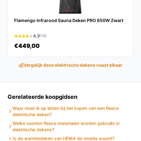
Conclusie
Samenvattend is de Medisana HDW knuffel
Flamengo Infrarood Sauna Deken PRO 650W Zwart
warmtedeken de ideale keuze voor iedereen die op
zoek is naar warmte en comfort in de winter. Met zijn
4,9
(19)
praktische functies en veilige ontwerp is deze deken
een must-have in elk huishouden.
€449,00
Ontdek alle specificaties en vergelijk prijzen op
Vergelijk deze elektrische dekens naast elkaar
besteelektrischedeken.nl. Kies bewust wat perfect
past bij jouw behoeften!
Gerelateerde koopgidsen
Waar moet ik op letten bij het kopen van een fleece
elektrische deken?
Welke soorten fleece-materialen worden gebruikt in
elektrische dekens?
Is de warmtedeken van HEMA de moeite waard?