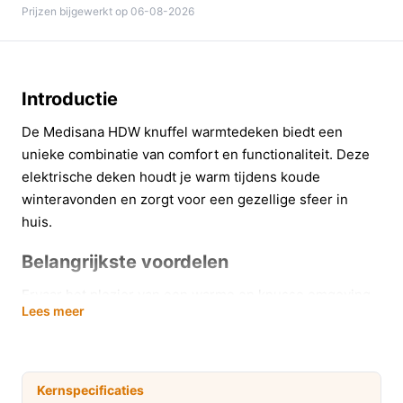
Prijzen bijgewerkt op 06-08-2026
Introductie
De Medisana HDW knuffel warmtedeken biedt een
unieke combinatie van comfort en functionaliteit. Deze
elektrische deken houdt je warm tijdens koude
winteravonden en zorgt voor een gezellige sfeer in
huis.
Belangrijkste voordelen
Ervaar het plezier van een warme en knusse omgeving
Lees meer
met de Medisana HDW warmtedeken. Hier zijn enkele
van de belangrijkste voordelen:
Optimaal comfort:
De deken heeft een royale maat
Kernspecificaties
van 180 x 130 cm, ideaal voor een