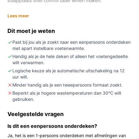
slaapplaats snel comfortabel willen maken.
In 20 seconden beslissen
Lees meer
Kopen als:
je een eenpersoons onderdeken van
Dit moet je weten
150 x 80 cm zoekt met aparte voetenregeling en
een afneembare, verlichte schakelaar die wassen
Past bij jou als je zoekt naar een eenpersoons onderdeken
mogelijk maakt.
met apart instelbare voetenwarmte.
Niet kopen als:
je een tweepersoonsdeken of een
Handig als je de hele deken of alleen het voetengedeelte
wilt verwarmen.
specifiek opgegeven vermogen/wattage nodig
Logische keuze als je automatische uitschakeling na 12
hebt (dat staat niet in de basisgegevens).
uur wilt.
Belangrijkste check:
controleer vóór aankoop het
Minder handig als je een tweepersoons formaat zoekt.
vermogensgegeven (wattage) en de lengte/plaats
Beperkt als je hogere wastemperaturen dan 30°C wilt
van het aansluitsnoer in de productspecificaties.
gebruiken.
Wat je in de praktijk merkt
Veelgestelde vragen
In de slaapkamer gebruik je deze onderdeken onder je
Is dit een eenpersoons onderdeken?
hoeslaken. Dankzij de aparte voetzone kun je alleen het
voeteneinde verwarmen of de hele onderdeken
Ja, het is een 1-persoons onderdeken met afmetingen van