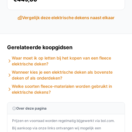
en oververhittingsbeveiliging. Voor intensief of
commercieel gebruik: controleer extra specificaties
zoals wattage en onderhoudsaanbevelingen in de
Vergelijk deze elektrische dekens naast elkaar
handleiding.
Waar moet ik op letten bij onderhoud?
Controleer de wasinstructies in de handleiding: de
Gerelateerde koopgidsen
fabrikant noemt wassen op maximaal 30°C en niet
Waar moet ik op letten bij het kopen van een fleece
centrifugeren of uitwringen. Verwijder de schakelaar
elektrische deken?
voor het wassen en laat de deken volgens de
Wanneer kies je een elektrische deken als bovenste
aanwijzingen drogen. Controleer ook of het
deken of als onderdeken?
afkoppelbare snoer correct bevestigd en in goede staat
Welke soorten fleece-materialen worden gebruikt in
is.
elektrische dekens?
Wat is de belangrijkste afweging bij dit type product?
Over deze pagina
De belangrijkste trade-off is grootte versus gerichte
warmte: een compacte eenpersoons onderdeken biedt
Prijzen en voorraad worden regelmatig bijgewerkt via bol.com.
snelle, lokale verwarming (met aparte voetzone) maar is
Bij aankoop via onze links ontvangen wij mogelijk een