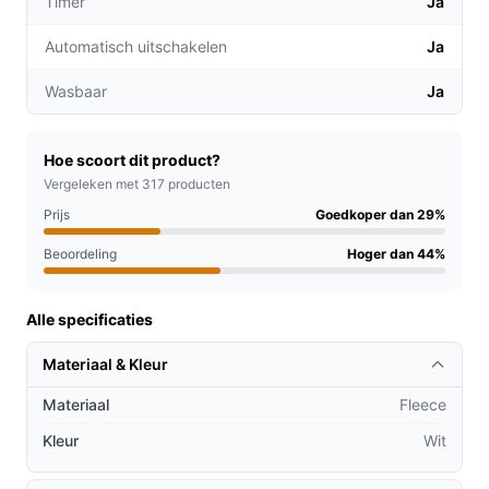
Timer
Ja
Vergelijk op type-niveau: deze onderdeken is een
compacte, instapvriendelijke oplossing met
Automatisch uitschakelen
Ja
basisbediening en veiligheidsfuncties.
Wasbaar
Ja
Waar let je op bij comfort? Let op de maat (150 x 80
cm) en de aparte voetzone als je alleen lokale
Hoe scoort dit product?
warmte wilt.
Vergeleken met 317 producten
Waar let je op bij ruimtegebruik? Dit is een
Prijs
Goedkoper dan 29%
onderdeken voor één persoon; voor brede bedden
is dit formaat te klein.
Beoordeling
Hoger dan 44%
Waar let je op bij prestaties? Controleer het
wattage en het aantal warmtestanden (hier vier) om
Alle specificaties
te zien of het aansluit bij jouw warmtebehoefte.
Materiaal & Kleur
Gebruik & tips
Materiaal
Fleece
Praktische, veilige tips voor plaatsing, gebruik en
Kleur
Wit
onderhoud.