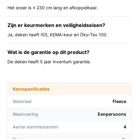
beperken risico’s tijdens langdurig gebruik.
Het snoer is ± 230 cm lang en afkoppelbaar.
Voor wie is dit geschikt?
Zijn er keurmerken en veiligheidseisen?
Geschikt voor éénpersoonshuishoudens, studenten,
kleine slaapkamers en iedereen die koude voeten wil
Ja, deken heeft ISS, KEMA-keur en Öko-Tex 100.
voorkomen. Handig voor wie een aparte
voetverwarming wil zonder extra elektrische dekking
Wat is de garantie op dit product?
over het hele lichaam.
De deken heeft 5 jaar Inventum garantie.
Voor wie is dit minder geschikt?
Als je een tweepersoonsdeken nodig hebt of precieze
informatie wilt over energieverbruik (wattage),
Kernspecificaties
controleer die specificatie eerst. Als je regelmatig
Materiaal
Fleece
intensief wast, controleer ook de wasinstructies in de
handleiding; de fabrikant noemt een maximale
Maatvoering
Eenpersoons
wastemperatuur en specifieke drooginstructies.
Aantal warmtestanden
4
Praktisch t.o.v. alternatieven