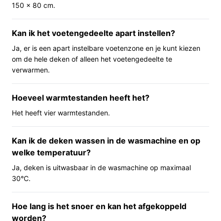
150 x 80 cm.
gebruiken. De schakelaar heeft een verlicht element en
is afneembaar zodat je de deken kunt wassen. De
fabrikant geeft aan dat er automatische uitschakeling en
Kan ik het voetengedeelte apart instellen?
oververhittingsbeveiliging aanwezig zijn, en dat de
Ja, er is een apart instelbare voetenzone en je kunt kiezen
deken bedoeld is voor normaal nachtelijk gebruik.
om de hele deken of alleen het voetengedeelte te
verwarmen.
Belangrijkste voordelen
Praktische voordelen van dit model voor dagelijks
Hoeveel warmtestanden heeft het?
gebruik.
Het heeft vier warmtestanden.
Gerichte warmte: aparte voetzone om alleen de
voeten te verwarmen zonder de hele slaapplaats
Kan ik de deken wassen in de wasmachine en op
onnodig te verwarmen.
welke temperatuur?
Eenvoudig te reinigen: de schakelaar is
Ja, deken is uitwasbaar in de wasmachine op maximaal
afneembaar en de deken is volgens de informatie
30°C.
wasbaar (met specifieke wasinstructies).
Veiligheidsmaatregelen ingebouwd: automatische
Hoe lang is het snoer en kan het afgekoppeld
uitschakeling en oververhittingsbeveiliging
worden?