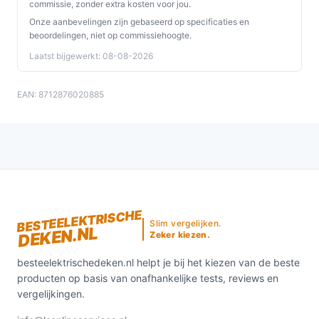
niet geschikt voor bredere of tweepersoonsbedden.
commissie, zonder extra kosten voor jou.
Controleer daarnaast het wattage als energieverbruik of
Onze aanbevelingen zijn gebaseerd op specificaties en
beoordelingen, niet op commissiehoogte.
opwarmingstijd voor jou belangrijk is.
Laatst bijgewerkt: 08-08-2026
Conclusie
De Inventum HN1312V is een compacte eenpersoons
EAN: 8712876020885
onderdeken (150 x 80 cm) met aparte voetzone, vier
warmtestanden, afneembare verlichte schakelaar en
veiligheidsfuncties. Goed als je één persoon bent met
koude voeten of snel je bed wilt voorverwarmen. Minder
geschikt als je een tweepersoonsoplossing nodig hebt
of als je het wattage en kabellengte eerst wilt verifiëren.
BESTEELEKTRISCHE
Slim vergelijken.
DEKEN.NL
Bekijk varianten en actuele prijzen op
Zeker kiezen.
besteelektrischedeken.nl voordat je kiest.
besteelektrischedeken.nl helpt je bij het kiezen van de beste
producten op basis van onafhankelijke tests, reviews en
vergelijkingen.