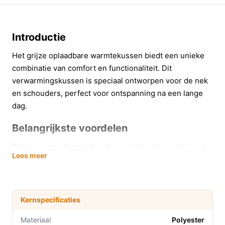
Introductie
Het grijze oplaadbare warmtekussen biedt een unieke
combinatie van comfort en functionaliteit. Dit
verwarmingskussen is speciaal ontworpen voor de nek
en schouders, perfect voor ontspanning na een lange
dag.
Belangrijkste voordelen
Dit nekwarmtekussen biedt verschillende voordelen die
Lees meer
direct bijdragen aan uw welzijn en comfort:
Drie instelbare verwarmingsniveaus voor
aangepaste warmte, zodat u altijd de perfecte
Kernspecificaties
temperatuur kunt kiezen.
USB-aangedreven, waardoor u het kussen
Materiaal
Polyester