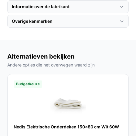
het netstroom kunnen worden aangesloten.
Informatie over de fabrikant
De verstelbare klittenbandsluiting zorgt voor een
stevige pasvorm, wat bij andere kussens soms
Overige kenmerken
ontbreekt.
Door het gebruik van hoogwaardige polyester
materialen is het kussen duurzaam en gemakkelijk
te onderhouden.
Alternatieven bekijken
Gebruik & praktische tips
Andere opties die het overwegen waard zijn
Voor optimaal gebruik van het grijze oplaadbare
warmtekussen, volg deze praktische tips:
Budgetkeuze
Installatie & setup
Sluit het verwarmingskussen eenvoudig aan op een
USB-poort van een laptop, powerbank of andere
compatibele apparaten. Zet de temperatuur aan die bij
uw behoeften past en geniet van de warmte.
Nedis Elektrische Onderdeken 150x80 cm Wit 60W