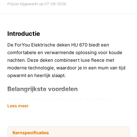
Prijzen bijgewerkt op 07-08-2026
Introductie
De ForYou Elektrische deken HU 670 biedt een
comfortabele en verwarmende oplossing voor koude
nachten. Deze deken combineert luxe fleece met
moderne technologie, waardoor je in een mum van tijd
opwarmt en heerlijk slaapt.
Belangrijkste voordelen
De ForYou elektrische deken heeft verschillende
Lees meer
voordelen die bijdragen aan jouw comfort en welzijn:
De deken beschikt over vier
temperatuurinstellingen, waardoor je eenvoudig de
Kernspecificaties
perfecte warmte kunt instellen voor iedere