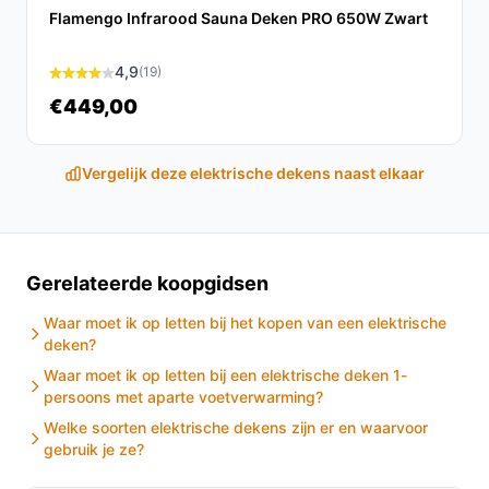
Flamengo Infrarood Sauna Deken PRO 650W Zwart
Conclusie
4,9
(19)
De ForYou Elektrische deken HU 670 is een must-have
voor iedereen die comfortabel en warm wil blijven
€449,00
tijdens koude nachten. Met zijn gebruiksvriendelijke
functies en praktische ontwerp, biedt deze deken
Vergelijk deze elektrische dekens naast elkaar
uitstekende waarde.
Ontdek alle specificaties en
vergelijk prijzen op besteelektrischedeken.nl. Kies
bewust wat perfect past bij jouw behoeften!
Gerelateerde koopgidsen
Waar moet ik op letten bij het kopen van een elektrische
deken?
Waar moet ik op letten bij een elektrische deken 1-
persoons met aparte voetverwarming?
Welke soorten elektrische dekens zijn er en waarvoor
gebruik je ze?