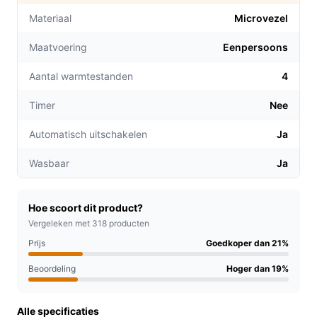
gelegenheid.
Materiaal
Microvezel
Met een speciale voetenzone die extra warmte
Maatvoering
Eenpersoons
biedt, heb je nooit meer last van koude voeten
tijdens het slapen.
Aantal warmtestanden
4
De deken is machinewasbaar op 30 °C, wat zorgt
voor eenvoudige reiniging en langdurig gebruik
Timer
Nee
zonder dat je je zorgen hoeft te maken over
Automatisch uitschakelen
Ja
onderhoud.
Wasbaar
Ja
Voor welke doelgroep?
Deze elektrische deken is ideaal voor iedereen die het
snel koud heeft, zoals ouderen, mensen met een
Hoe scoort dit product?
slechte doorbloeding of gewoon voor een gezellige
Vergeleken met 318 producten
avond op de bank. Of je nu een student bent die
Prijs
Goedkoper dan 21%
studeert in een koud appartement of een ouder die
Beoordeling
Hoger dan 19%
graag warm blijft tijdens de nacht, deze deken is een
uitstekende keuze.
Alle specificaties