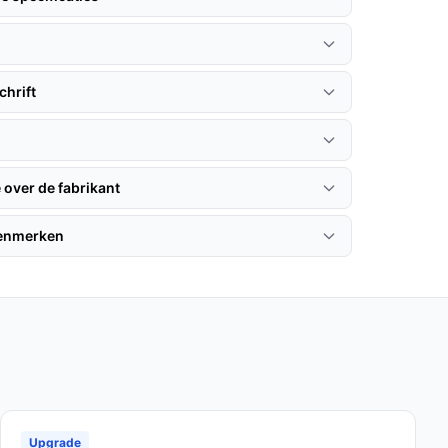
hrift
 over de fabrikant
kenmerken
Upgrade