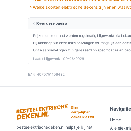
De Elektrische Verwarmingsdeken is een uitsteke
Welke soorten elektrische dekens zijn er en waarvo
effectieve verlichting van pijn en een gezellige w
gebruiksgemak is het een waardevolle aanvulling 
Over deze pagina
Ontdek alle specificaties en vergelijk prijzen o
perfect past bij jouw behoeften!
Prijzen en voorraad worden regelmatig bijgewerkt via bol.c
Bij aankoop via onze links ontvangen wij mogelijk een commi
Onze aanbevelingen zijn gebaseerd op specificaties en beo
Laatst bijgewerkt: 09-08-2026
EAN: 4070751106432
BESTEELEKTRISCHE
Slim
Navigati
DEKEN.NL
vergelijken.
Zeker kiezen.
Home
besteelektrischedeken.nl helpt je bij het
Alle elektr