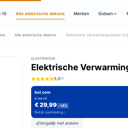
 10
Alle elektrische dekens
Merken
Gidsen
me
/
Alle elektrische dekens
/
Elektrische Verwarmingsdeken Grij
ELEKTRISCHE
Elektrische Verwarming
5,0
(1)
bol.com
€ 34,72
€ 29,99
-14%
Bekijk aanbieding
Vergelijk met andere