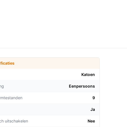
ficaties
Katoen
ng
Eenpersoons
rmtestanden
9
Ja
ch uitschakelen
Nee