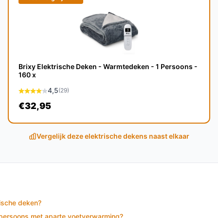
or een zachte en comfortabele ervaring
Brixy Elektrische Deken - Warmtedeken - 1 Persoons -
ij normaal gebruik en goede zorg is een
160 x
4,5
(29)
€32,95
 pijn in spieren en gewrichten te verlichten,
.
Vergelijk deze elektrische dekens naast elkaar
re verwarmingsdekens?
l meer temperatuurinstellingen en een
 een betere ervaring.
rische deken?
1-persoons met aparte voetverwarming?