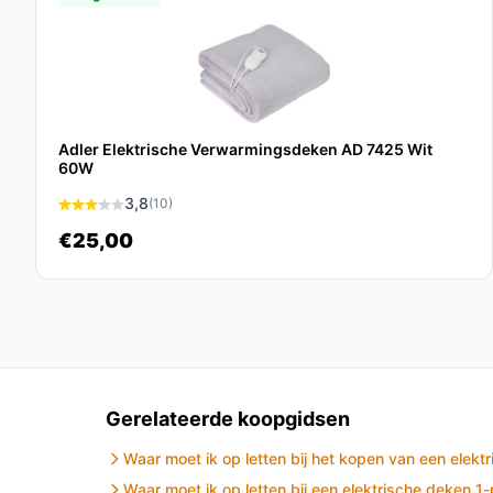
Materiaal: Gemaakt van katoen, wat zorgt vo
tijdens gebruik.
Veelgestelde vragen
Hoe lang gaat dit product mee?
Adler Elektrische Verwarmingsdeken AD 7425 Wit
De levensduur van de deken kan variëren, maar b
60W
levensduur van meerdere jaren te verwachten.
3,8
(10)
Is dit geschikt voor gebruik bij spierpijn?
€25,00
Ja, de verwarmingsdeken is speciaal ontworpen om
waardoor het ideaal is voor herstel na inspanning
Wat zijn de belangrijkste verschillen met ande
In vergelijking met andere dekens biedt dit mode
gebruiksvriendelijke bediening, wat bijdraagt aan
Gerelateerde koopgidsen
Conclusie
Waar moet ik op letten bij het kopen van een elekt
Waar moet ik op letten bij een elektrische deken 