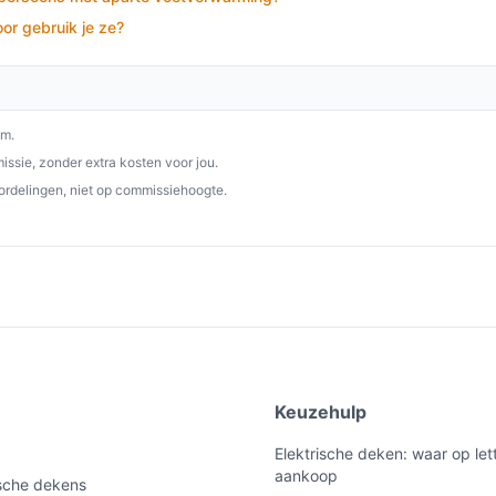
nde keuze voor iedereen die op zoek is naar
or gebruik je ze?
armte. Met zijn veelzijdigheid en
voor je welzijn.
p besteelektrischedeken.nl. Kies bewust wat
om.
ssie, zonder extra kosten voor jou.
ordelingen, niet op commissiehoogte.
e
Keuzehulp
Elektrische deken: waar op lett
aankoop
ische dekens