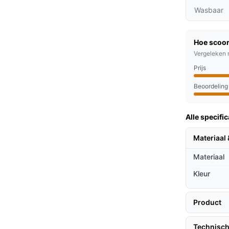
 kun je de warmte precies afstemmen op jouw
Wasbaar
ectieve verlichting van pijn.
k tijdens koude dagen of bij spierpijn na een
Hoe scoor
tellen.
Vergeleken 
 het eenvoudig om de instellingen aan te
Prijs
tspanning.
Beoordeling
lijden aan chronische pijn, zoals rug- en
Alle specific
 herstellen na een intensieve training.
impelweg wil genieten van extra warmte
Materiaal 
Materiaal
ieven
Kleur
lijking met andere producten op de markt?
Product
merinstellingen biedt ongeëvenaarde
pties bieden.
Technisch