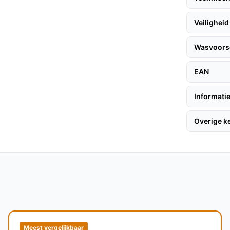
l en ademend, wat zorgt voor een aangenaam
Veiligheid
t eenvoudig om de instellingen aan te passen,
Wasvoorsc
EAN
volgen hier enkele praktische adviezen:
Informatie
Overige 
ond ligt.
g met de controller.
perfect is voor gerichte warmte op rug en
Meest vergelijkbaar