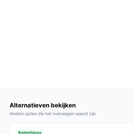
Dankzij het katoen is de deken comfortabe
gebruik zonder oververhitting.
De gebruiksvriendelijke controller maakt he
wat het gebruiksgemak ten goede komt.
Gebruik & praktische tips
Om het meeste uit je verwarmingsdeken te halen, 
Installatie & setup
1. Zorg ervoor dat de deken op een vlakke ondergr
2. Sluit de deken aan op een stopcontact.
3. Kies je gewenste temperatuur en timerinstellin
4. Relax en geniet van de warmte!
Alternatieven bekijken
Specificaties in mensentaal
Andere opties die het overwegen waard zijn
Afmetingen: 60 cm lang en 30 cm breed, wat 
buik.
Budgetkeuze