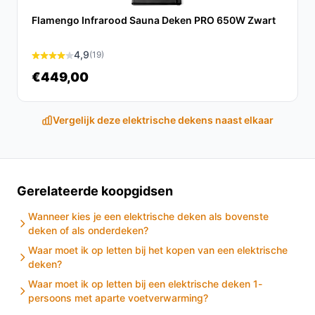
verbeteren.
Flamengo Infrarood Sauna Deken PRO 650W Zwart
Ontdek alle specificaties en vergelijk prijzen op
besteelektrischedeken.nl. Kies bewust wat perfect
4,9
(19)
past bij jouw behoeften!
€449,00
Vergelijk deze elektrische dekens naast elkaar
Gerelateerde koopgidsen
Wanneer kies je een elektrische deken als bovenste
deken of als onderdeken?
Waar moet ik op letten bij het kopen van een elektrische
deken?
Waar moet ik op letten bij een elektrische deken 1-
persoons met aparte voetverwarming?