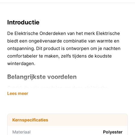
Introductie
De Elektrische Onderdeken van het merk Elektrische
biedt een ongeëvenaarde combinatie van warmte en
ontspanning. Dit product is ontworpen om je nachten
comfortabeler te maken, zelfs tijdens de koudste
winterdagen.
Belangrijkste voordelen
Ontdek de vele voordelen van deze elektrische
Lees meer
onderdeken:
Drie instelbare warmtestanden (35°C tot 55°C)
voor een gepersonaliseerde ervaring die aan jouw
Kernspecificaties
comfortbehoeften voldoet.
De zachte polyester stof omhult je lichaam en biedt
Materiaal
Polyester