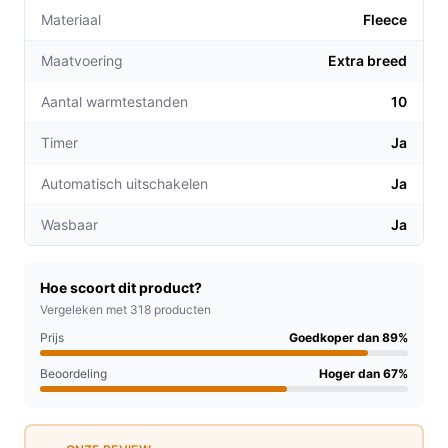
hoogste setting, waardoor je warm blijft zonder je
Materiaal
Fleece
zorgen te maken over hoge energiekosten.
Maatvoering
Extra breed
Ideaal voor ontspanning:
Of je nu een boek leest
of een film kijkt, deze deken houdt je warm en
Aantal warmtestanden
10
comfortabel, zodat je volledig kunt ontspannen.
Instelbare warmtestanden:
Met tien verschillende
Timer
Ja
warmtestanden kun je eenvoudig de perfecte
Automatisch uitschakelen
Ja
temperatuur instellen, afgestemd op jouw
persoonlijke voorkeur.
Wasbaar
Ja
Voor welke doelgroep?
Deze elektrische deken is perfect voor iedereen die in
Hoe scoort dit product?
een koudere omgeving woont, zoals oudere mensen,
Vergeleken met 318 producten
gezinnen met kinderen of zelfs studenten die in een
Prijs
Goedkoper dan 89%
kille kamer studeren. Ook ideaal voor het creëren van
Beoordeling
Hoger dan 67%
een gezellige sfeer tijdens filmavonden.
Praktische voordelen t.o.v. alternatieven