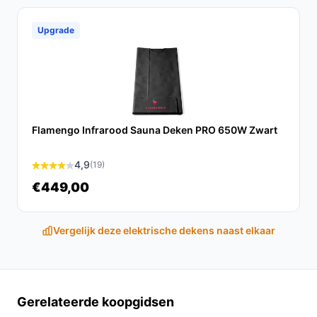
functies en gebruiksvriendelijke ontwerp, is deze deken
een waardevolle aanvulling voor elk huishouden.
Upgrade
Ontdek alle specificaties en vergelijk prijzen op
besteelektrischedeken.nl. Kies bewust wat perfect
past bij jouw behoeften!
Flamengo Infrarood Sauna Deken PRO 650W Zwart
4,9
(19)
€449,00
Vergelijk deze elektrische dekens naast elkaar
Gerelateerde koopgidsen