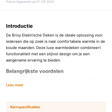
Prijzen bijgewerkt op 07-08-2026
Introductie
De Brixy Elektrische Deken is de ideale oplossing voor
iedereen die op zoek is naar comfortabele warmte in de
koude maanden. Deze luxe warmtedeken combineert
functionaliteit met een stijlvol design om je een
aangename ervaring te bieden.
Belangrijkste voordelen
Met de Brixy Elektrische Deken geniet je van talrijke
Lees meer
voordelen die je dagelijks leven aangenamer maken.
Hier zijn enkele van de belangrijkste voordelen:
Energiezuinig gebruik:
Met een vermogen van
Kernspecificaties
160W kost het je slechts €0,03 per uur bij de