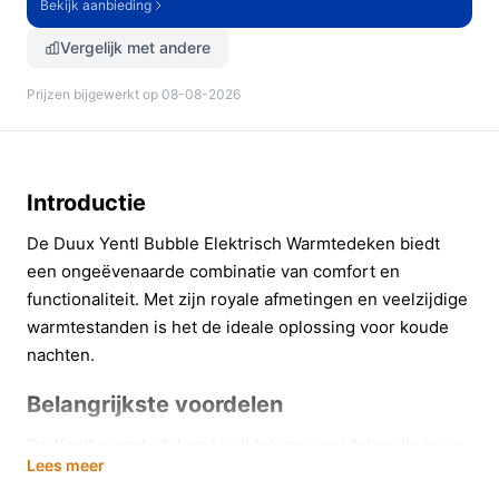
Bekijk aanbieding
Vergelijk met andere
Prijzen bijgewerkt op 08-08-2026
Introductie
De Duux Yentl Bubble Elektrisch Warmtedeken biedt
een ongeëvenaarde combinatie van comfort en
functionaliteit. Met zijn royale afmetingen en veelzijdige
warmtestanden is het de ideale oplossing voor koude
nachten.
Belangrijkste voordelen
De Yentl warmtedeken biedt tal van voordelen die jouw
Lees meer
comfort verhogen: