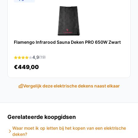
een comfortabele en veilige manier om warm te blijven.
Met zijn luxe afwerking, praktische functies en
gebruiksvriendelijke ontwerp, is deze deken een must-
have voor de koude maanden.
Ontdek alle specificaties en vergelijk prijzen op
Flamengo Infrarood Sauna Deken PRO 650W Zwart
besteelektrischedeken.nl. Kies bewust wat perfect
past bij jouw behoeften!
4,9
(19)
€449,00
Vergelijk deze elektrische dekens naast elkaar
Gerelateerde koopgidsen
Waar moet ik op letten bij het kopen van een elektrische
deken?