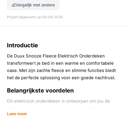
Vergelijk met andere
Prijzen bijgewerkt op 06-08-2026
Introductie
De Duux Snooze Fleece Elektrisch Onderdeken
transformeert je bed in een warme en comfortabele
oase. Met zijn zachte fleece en slimme functies biedt
het de perfecte oplossing voor een goede nachtrust.
Belangrijkste voordelen
Dit elektrisch onderdeken is ontworpen om jou de
optimale warmte en comfort te bieden. Hier zijn enkele
Lees meer
belangrijke voordelen:
**Zijdezachte fleece**: De fleece-blend voelt