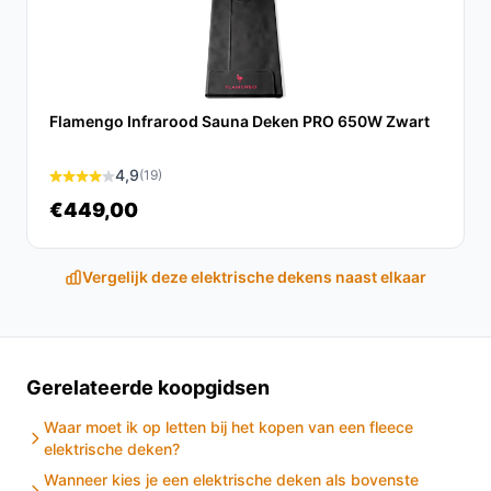
focus op allergievriendelijkheid, wat het
onderscheidend maakt.
Conclusie
De Duux Snooze Fleece Elektrisch Onderdeken is een
Flamengo Infrarood Sauna Deken PRO 650W Zwart
uitstekende keuze voor wie op zoek is naar comfort en
warmte. Met zijn veelzijdige functies en gebruiksgemak
4,9
(19)
zorgt het voor een ontspannen en hygiënische
€449,00
slaapervaring.
Ontdek alle specificaties en vergelijk prijzen op
Vergelijk deze elektrische dekens naast elkaar
besteelektrischedeken.nl. Kies bewust wat perfect
past bij jouw behoeften!
Gerelateerde koopgidsen
Waar moet ik op letten bij het kopen van een fleece
elektrische deken?
Wanneer kies je een elektrische deken als bovenste